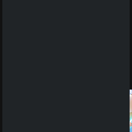
Review
SpinBetter
Casino
Echtgeldmodus
Review
Demoversion
Wyns
Casino
Having issues with
Busy Bunny Bonanza
?
Review
QuickWin
Casino
Review
Betista
Casino
Review
Submit
Sicher dir einen 100% Bonus bis 500€ und spiele
Neueste
Busy Bunny Bonanza
Try Our Featured Games
Kommenta
Alex
zu
Dazard
rami
zu
CryptoRus