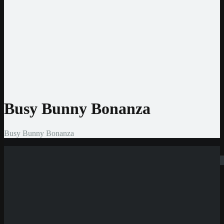
Jeton
CashtoCode
MiFinity
MuchBetter
Auszahlmethoden
Bank Überweisung
MasterCard
Visa
Skrill
Bitcoin
Busy Bunny Bonanza
Busy Bunny Bonanza
Suchen
Neue Casinos