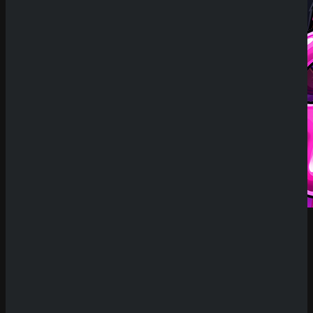
Demo Spiel
Willkommen auf unserer Plattform für Demo
Slots! Hier hast du die einzigartige Möglichkeit,
eine riesige Auswahl an Spielautomaten
kostenlos und ohne Risiko zu testen. Unsere
Seite bietet dir den Vorteil, die neuesten Slots