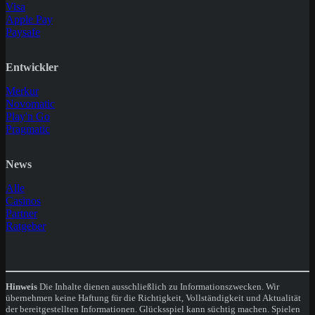
Visa
Apple Pay
Paysafe
Entwickler
Merkur
Novomatic
Play'n Go
Pragmatic
News
Alle
Casinos
Partner
Ratgeber
Hinweis
Die Inhalte dienen ausschließlich zu Informationszwecken. Wir
übernehmen keine Haftung für die Richtigkeit, Vollständigkeit und Aktualität
der bereitgestellten Informationen. Glücksspiel kann süchtig machen. Spielen