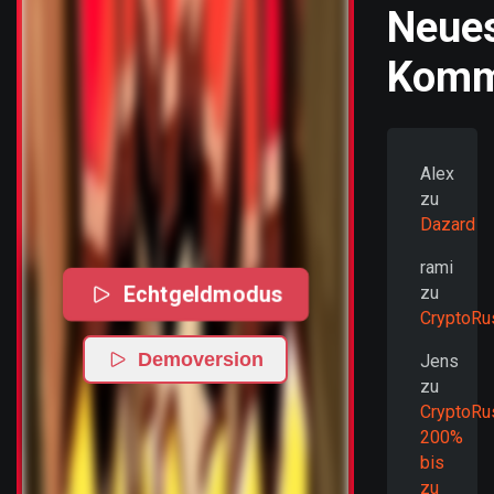
Neue
Komm
Alex
zu
Dazard
rami
Echtgeldmodus
zu
CryptoRu
Demoversion
Jens
zu
CryptoRu
200%
bis
zu