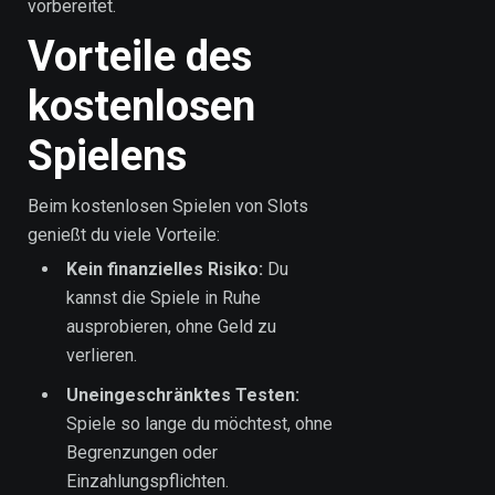
vorbereitet.
Vorteile des
kostenlosen
Spielens
Beim kostenlosen Spielen von Slots
genießt du viele Vorteile:
Kein finanzielles Risiko:
Du
kannst die Spiele in Ruhe
ausprobieren, ohne Geld zu
verlieren.
Uneingeschränktes Testen:
Spiele so lange du möchtest, ohne
Begrenzungen oder
Einzahlungspflichten.