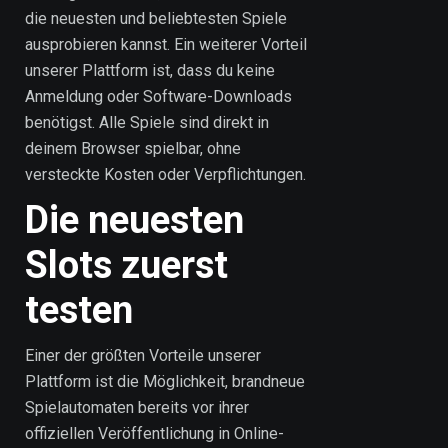
die neuesten und beliebtesten Spiele
ausprobieren kannst. Ein weiterer Vorteil
unserer Plattform ist, dass du keine
Anmeldung oder Software-Downloads
benötigst. Alle Spiele sind direkt in
deinem Browser spielbar, ohne
versteckte Kosten oder Verpflichtungen.
Die neuesten
Slots zuerst
testen
Einer der größten Vorteile unserer
Plattform ist die Möglichkeit, brandneue
Spielautomaten bereits vor ihrer
offiziellen Veröffentlichung in Online-