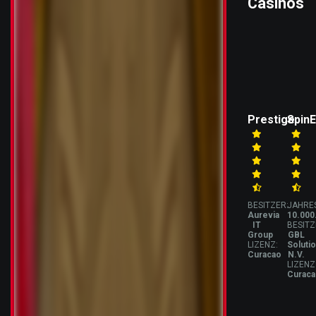
Casinos
Prestige
Spin
BESITZER:
JAHRE
Aurevia
10.000
IT
BESITZ
Group
GBL
LIZENZ:
Soluti
Curacao
N.V.
LIZENZ
Curac