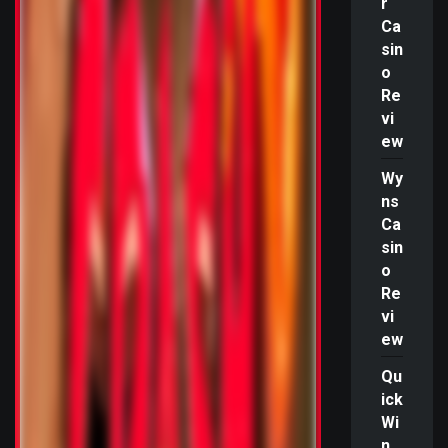
r
Ca
sin
o
Re
vi
ew
Wy
ns
Ca
sin
o
Re
vi
ew
Qu
ick
Wi
n