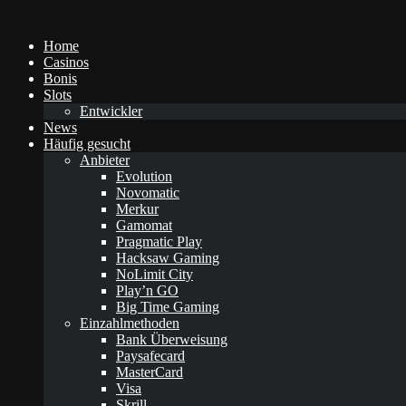
Home
Casinos
Bonis
Slots
Entwickler
News
Häufig gesucht
Anbieter
Evolution
Novomatic
Merkur
Gamomat
Pragmatic Play
Hacksaw Gaming
NoLimit City
Play’n GO
Big Time Gaming
Einzahlmethoden
Bank Überweisung
Paysafecard
MasterCard
Visa
Skrill