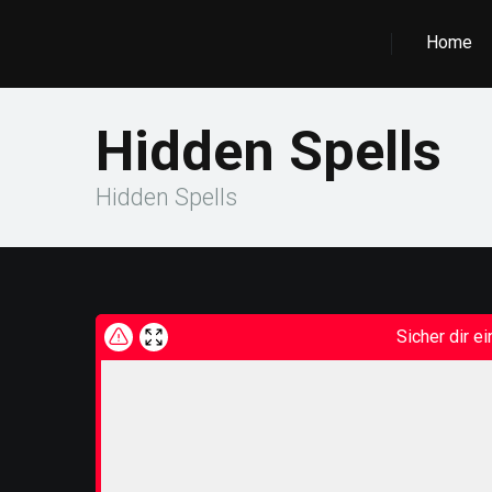
Home
Hidden Spells
Hidden Spells
Sicher dir einen 