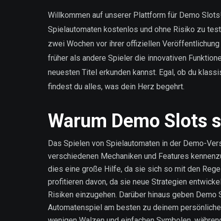
Willkommen auf unserer Plattform für Demo Slots! 
Spielautomaten kostenlos und ohne Risiko zu testen
zwei Wochen vor ihrer offiziellen Veröffentlichun
früher als andere Spieler die innovativen Funkt
neuesten Titel erkunden kannst. Egal, ob du klas
findest du alles, was dein Herz begehrt.
Warum Demo Slots s
Das Spielen von Spielautomaten in der Demo-Versio
verschiedenen Mechaniken und Features kennenzul
dies eine große Hilfe, da sie sich so mit den Reg
profitieren davon, da sie neue Strategien entwick
Risiken einzugehen. Darüber hinaus geben Demo Sl
Automatenspiel am besten zu deinem persönliche
wenigen Walzen und einfachen Symbolen, während 