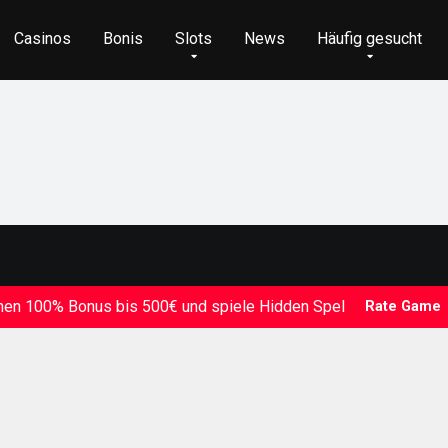
Casinos
Bonis
Slots
News
Häufig gesucht
100% Bonus bis 500€ und spiele Hidden Spells
Rate Game