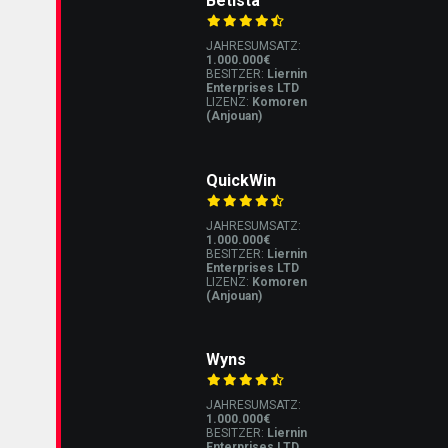
Betista
JAHRESUMSATZ:
1.000.000€
BESITZER:
Liernin
Enterprises LTD
LIZENZ:
Komoren
(Anjouan)
QuickWin
JAHRESUMSATZ:
1.000.000€
BESITZER:
Liernin
Enterprises LTD
LIZENZ:
Komoren
(Anjouan)
Wyns
JAHRESUMSATZ:
1.000.000€
BESITZER:
Liernin
Enterprises LTD