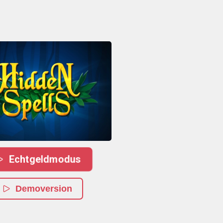
Echtgeldmodus
Demoversion