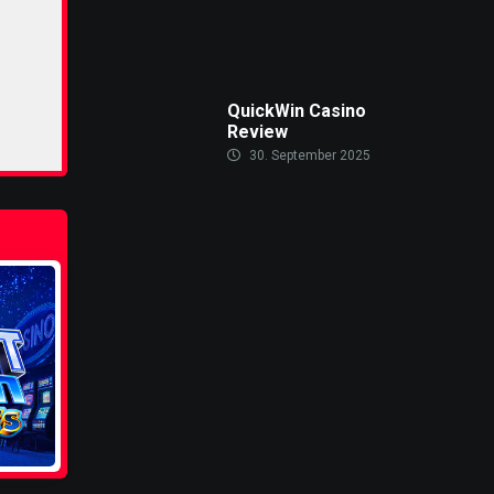
QuickWin Casino
Review
30. September 2025