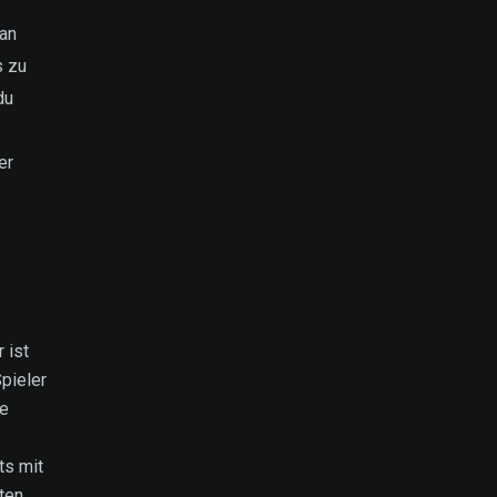
 an
s zu
du
er
 ist
pieler
le
ts mit
ten