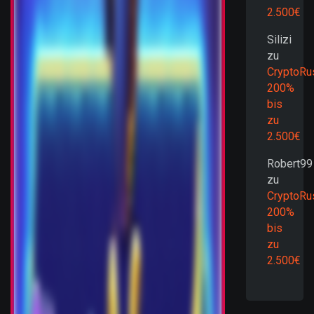
2.500€
Silizi
zu
CryptoRu
200%
bis
zu
2.500€
Robert99
zu
CryptoRu
200%
bis
zu
2.500€