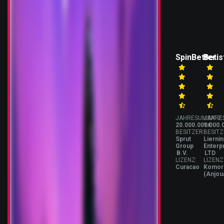
SpinBetter
Betis
JAHRESUMSATZ:
JAHRE
20.000.000€
1.000.
BESITZER:
BESITZ
Sprut
Liernin
Group
Enterp
B.V.
LTD
LIZENZ:
LIZENZ
Curacao
Komor
(Anjou