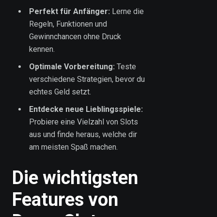
Perfekt für Anfänger:
Lerne die
Regeln, Funktionen und
Gewinnchancen ohne Druck
kennen.
Optimale Vorbereitung:
Teste
verschiedene Strategien, bevor du
echtes Geld setzt.
Entdecke neue Lieblingsspiele:
Probiere eine Vielzahl von Slots
aus und finde heraus, welche dir
am meisten Spaß machen.
Die wichtigsten
Features von