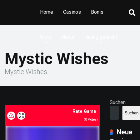
Home
Casinos
Bonis
Slots
News
Häufig gesucht
Mystic Wishes
Mystic Wishes
Suchen
Rate Game
Suchen
(
0
Votes)
Neue