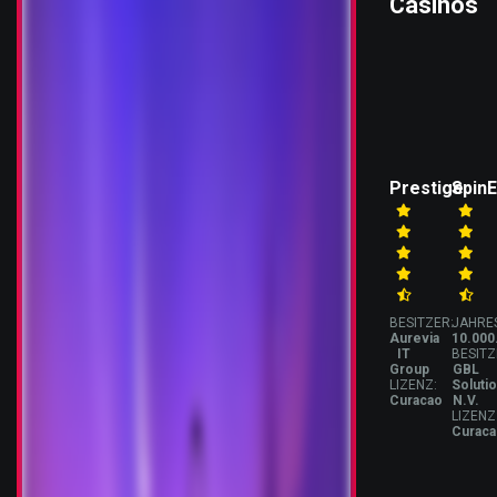
Casinos
Prestige
Spin
BESITZER:
JAHRE
Aurevia
10.000
IT
BESITZ
Group
GBL
LIZENZ:
Soluti
Curacao
N.V.
LIZENZ
Curac