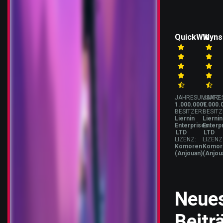
QuickWin
Wyns
JAHRESUMSATZ:
JAHRE
1.000.000€
1.000.
BESITZER:
BESITZ
Liernin
Liernin
Enterprises
Enterp
LTD
LTD
LIZENZ:
LIZENZ
Komoren
Komor
(Anjouan)
(Anjou
Neue
Beitr