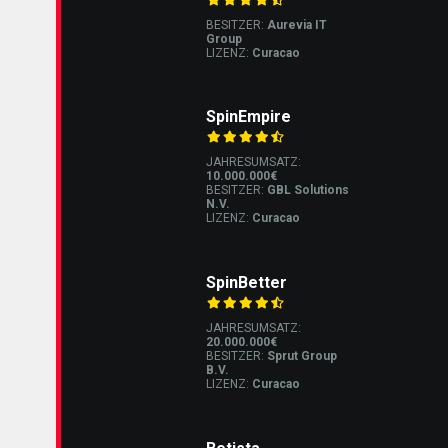
BESITZER:
Aurevia IT
Group
LIZENZ:
Curacao
SpinEmpire
JAHRESUMSATZ:
10.000.000€
BESITZER:
GBL Solutions
N.V.
LIZENZ:
Curacao
SpinBetter
JAHRESUMSATZ:
20.000.000€
BESITZER:
Sprut Group
B.V.
LIZENZ:
Curacao