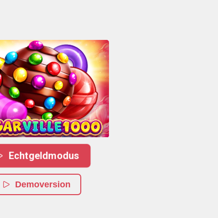
Echtgeldmodus
Demoversion