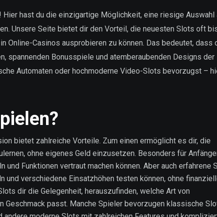
Hier hast du die einzigartige Möglichkeit, eine riesige Auswahl
. Unsere Seite bietet dir den Vorteil, die neuesten Slots oft bi
g in Online-Casinos ausprobieren zu können. Das bedeutet, dass 
ionen, spannenden Bonusspiele und atemberaubenden Designs der
sische Automaten oder hochmoderne Video-Slots bevorzugst – hi
pielen?
n bietet zahlreiche Vorteile. Zum einen ermöglicht es dir, die
ernen, ohne eigenes Geld einzusetzen. Besonders für Anfänger
eln und Funktionen vertraut machen können. Aber auch erfahrene S
eln und verschiedene Einsatzhöhen testen können, ohne finanziel
ots dir die Gelegenheit, herauszufinden, welche Art von
n Geschmack passt. Manche Spieler bevorzugen klassische Slo
andere moderne Slots mit zahlreichen Features und komplizier