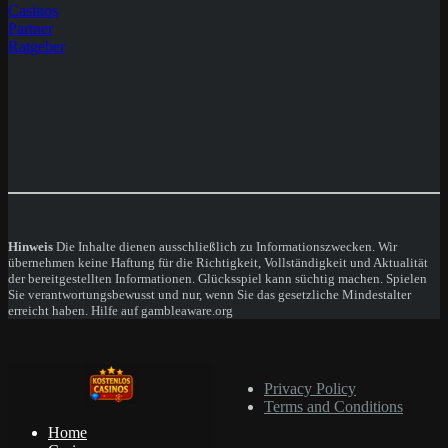
Casinos
Partner
Ratgeber
Hinweis
Die Inhalte dienen ausschließlich zu Informationszwecken. Wir
übernehmen keine Haftung für die Richtigkeit, Vollständigkeit und Aktualität
der bereitgestellten Informationen. Glücksspiel kann süchtig machen. Spielen
Sie verantwortungsbewusst und nur, wenn Sie das gesetzliche Mindestalter
erreicht haben. Hilfe auf gambleaware.org
© Copyright 2024
Privacy Policy
Terms and Conditions
Home