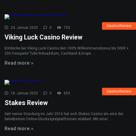
Casino-Review
24. Januar 2025
0
753
Viking Luck Casino Review
Entdecke bei Viking Luck Casino den 100% Willkommensbonus bis 500€ +
200 Freispiele! Tolle Reload-Boni, Cashback & Drops ...
Read more »
Casino-Review
18. Januar 2025
0
653
Stakes Review
Seit seiner Gründung im Jahr 2016 hat sich Stakes Casino als eine der
beliebtesten Online-Glücksspielplattformen etabliert. Mit einer ...
Read more »