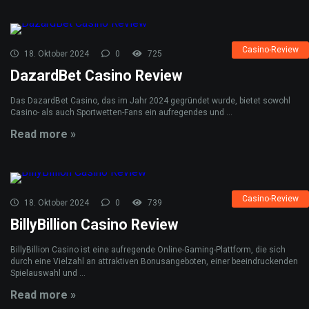
Casino-Review
18. Oktober 2024
0
725
DazardBet Casino Review
Das DazardBet Casino, das im Jahr 2024 gegründet wurde, bietet sowohl
Casino- als auch Sportwetten-Fans ein aufregendes und ...
Read more »
Casino-Review
18. Oktober 2024
0
739
BillyBillion Casino Review
BillyBillion Casino ist eine aufregende Online-Gaming-Plattform, die sich
durch eine Vielzahl an attraktiven Bonusangeboten, einer beeindruckenden
Spielauswahl und ...
Read more »