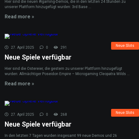
Hier sind die neuen #igaming-Demos, die in den letzten 24 Stunden zu
unserer Plattform hinzugefügt wurden: 3rd Base ...
Read more »
Neue Slots
27. April 2025
0
291
Neue Spiele verfügbar
Hier sind die Ostereier, die gestern zu unserer Plattform hinzugefügt
wurden: Allmächtiger Poseidon Empire – Microgaming Cleopatra Wilds ...
Read more »
Neue Slots
27. April 2025
0
268
Neue Spiele verfügbar
In den letzten 7 Tagen wurden insgesamt 99 neue Demos und 26