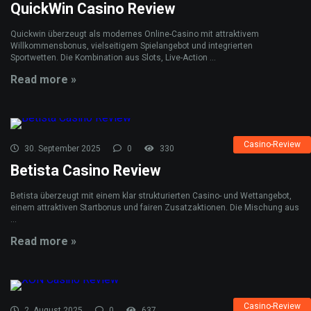
QuickWin Casino Review
Quickwin überzeugt als modernes Online-Casino mit attraktivem
Willkommensbonus, vielseitigem Spielangebot und integrierten
Sportwetten. Die Kombination aus Slots, Live-Action ...
Read more »
Casino-Review
30. September 2025
0
330
Betista Casino Review
Betista überzeugt mit einem klar strukturierten Casino- und Wettangebot,
einem attraktiven Startbonus und fairen Zusatzaktionen. Die Mischung aus
...
Read more »
Casino-Review
2. August 2025
0
637