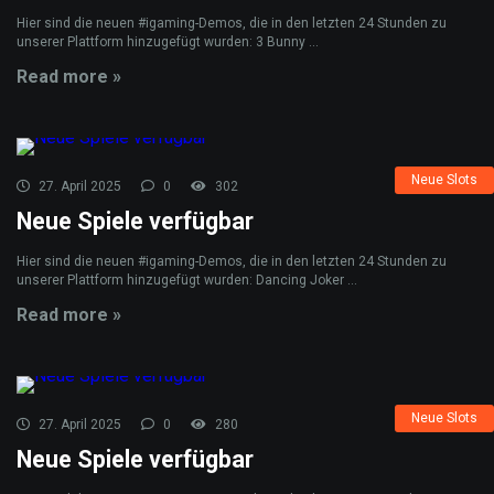
Hier sind die neuen #igaming-Demos, die in den letzten 24 Stunden zu
unserer Plattform hinzugefügt wurden: 3 Bunny ...
Read more »
Neue Slots
27. April 2025
0
302
Neue Spiele verfügbar
Hier sind die neuen #igaming-Demos, die in den letzten 24 Stunden zu
unserer Plattform hinzugefügt wurden: Dancing Joker ...
Read more »
Neue Slots
27. April 2025
0
280
Neue Spiele verfügbar