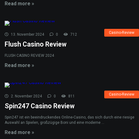
Read more »
Casino-Review
13. November 2024
0
712
Flush Casino Review
FLUSH CASINO REVIEW 2024
Read more »
Casino-Review
2. November 2024
0
811
Spin247 Casino Review
Spin247 ist ein beeindruckendes Online-Casino, das sich durch eine riesige
Auswahl an Spielen, großzügige Boni und eine moderne ...
Read more »