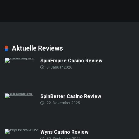
Aktuelle Reviews
SpinEmpire Casino Review
8. Januar 2026
SpinBetter Casino Review
22. Dezember 2025
Wyns Casino Review
30. September 2025