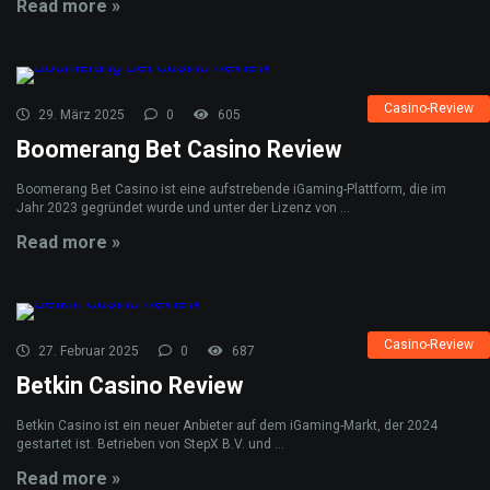
Read more »
Casino-Review
29. März 2025
0
605
Boomerang Bet Casino Review
Boomerang Bet Casino ist eine aufstrebende iGaming-Plattform, die im
Jahr 2023 gegründet wurde und unter der Lizenz von ...
Read more »
Casino-Review
27. Februar 2025
0
687
Betkin Casino Review
Betkin Casino ist ein neuer Anbieter auf dem iGaming-Markt, der 2024
gestartet ist. Betrieben von StepX B.V. und ...
Read more »