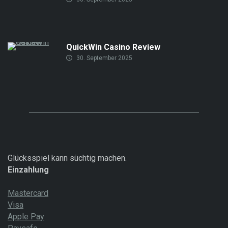
QuickWin Casino Review
30. September 2025
Glücksspiel kann süchtig machen.
Einzahlung
Mastercard
Visa
Apple Pay