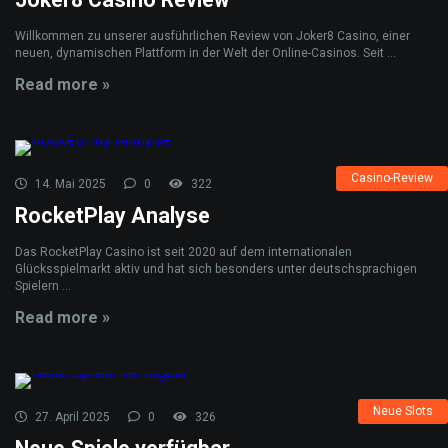
Willkommen zu unserer ausführlichen Review von Joker8 Casino, einer
neuen, dynamischen Plattform in der Welt der Online-Casinos. Seit ...
Read more »
Casino-Review
14. Mai 2025
0
322
RocketPlay Analyse
Das RocketPlay Casino ist seit 2020 auf dem internationalen
Glücksspielmarkt aktiv und hat sich besonders unter deutschsprachigen
Spielern ...
Read more »
Neue Slots
27. April 2025
0
326