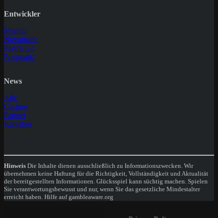
Entwickler
Merkur
Novomatic
Play'n Go
Pragmatic
News
Alle
Casinos
Partner
Ratgeber
Hinweis
Die Inhalte dienen ausschließlich zu Informationszwecken. Wir
übernehmen keine Haftung für die Richtigkeit, Vollständigkeit und Aktualität
der bereitgestellten Informationen. Glücksspiel kann süchtig machen. Spielen
Sie verantwortungsbewusst und nur, wenn Sie das gesetzliche Mindestalter
erreicht haben. Hilfe auf gambleaware.org
© Copyright 2024