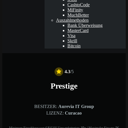
CashtoCode
MiFinity
MuchBetter
Auszahlmethoden
Bank Überweisung
MasterCard
Visa
Skrill
Bitcoin
4.3
/5
Prestige
BESITZER:
Aurevia IT Group
LIZENZ:
Curacao