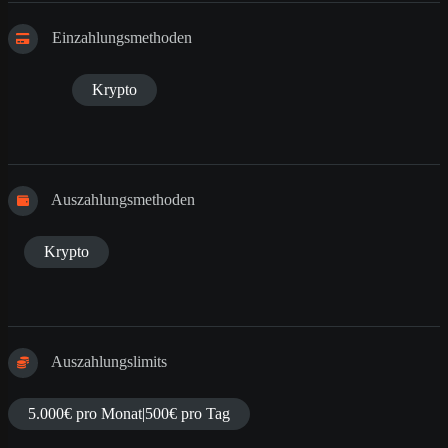
Einzahlungsmethoden
Krypto
Auszahlungsmethoden
Krypto
Auszahlungslimits
5.000€ pro Monat|500€ pro Tag