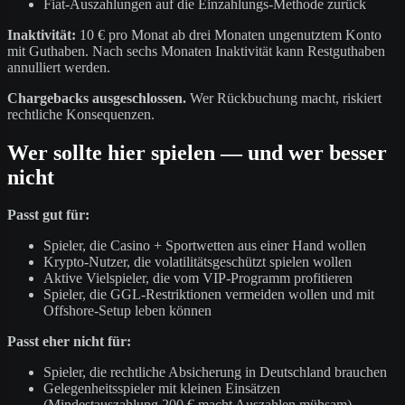
Fiat-Auszahlungen auf die Einzahlungs-Methode zurück
Inaktivität:
10 € pro Monat ab drei Monaten ungenutztem Konto
mit Guthaben. Nach sechs Monaten Inaktivität kann Restguthaben
annulliert werden.
Chargebacks ausgeschlossen.
Wer Rückbuchung macht, riskiert
rechtliche Konsequenzen.
Wer sollte hier spielen — und wer besser
nicht
Passt gut für:
Spieler, die Casino + Sportwetten aus einer Hand wollen
Krypto-Nutzer, die volatilitätsgeschützt spielen wollen
Aktive Vielspieler, die vom VIP-Programm profitieren
Spieler, die GGL-Restriktionen vermeiden wollen und mit
Offshore-Setup leben können
Passt eher nicht für:
Spieler, die rechtliche Absicherung in Deutschland brauchen
Gelegenheitsspieler mit kleinen Einsätzen
(Mindestauszahlung 200 € macht Auszahlen mühsam)