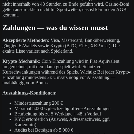
nicht innerhalb von 48 Stunden zu Ende geführt wird. Casino-Boni
gelten ausdrücklich nicht für Sportwetten, das ist klar in den AGB
getrennt.
Zahlungen — was du wissen musst
Akzeptierte Methoden:
Visa, Mastercard, Banküberweisung,
gängige E-Wallets sowie Krypto (BTC, ETH, XRP u. a.). Die
exakte Liste variiert nach Spielerland.
Krypto-Mechanik:
Coin-Einzahlung wird in Fiat-Äquivalent
umgerechnet, mit dem dann gespielt wird. Schutz vor
Kursschwankungen während des Spiels. Wichtig: Bei jeder Krypto-
Einzahlung mindestens 2x Umsatz nötig vor Auszahlung —
unabhängig vom Bonus.
Auszahlungs-Konditionen:
Mindestauszahlung 200 €
Maximal 5.000 € gleichzeitig offene Auszahlungen
Bearbeitung bis zu 5 Werktage + 48 h Vorlauf
KYC erforderlich (Ausweis, Adressnachweis, ggf.
Kartenfoto)
Audits bei Beträgen ab 5.000 €