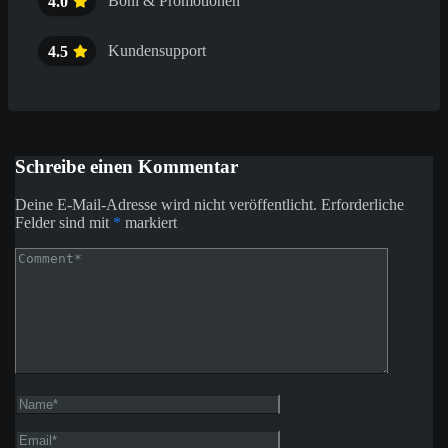
Boni & Promotionen
4.0
Kundensupport
4.5
Schreibe einen Kommentar
Deine E-Mail-Adresse wird nicht veröffentlicht.
Erforderliche
Felder sind mit
*
markiert