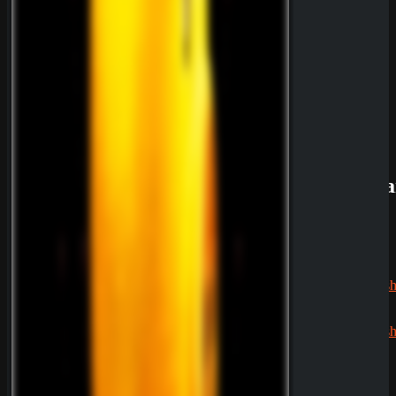
Review
QuickWin
Casino
Review
Betista
Casino
Review
Neueste
Kommenta
Alex
zu
Dazard
rami
zu
CryptoRus
Jens
zu
CryptoRush
200% bis
zu 2.500€
Silizi
zu