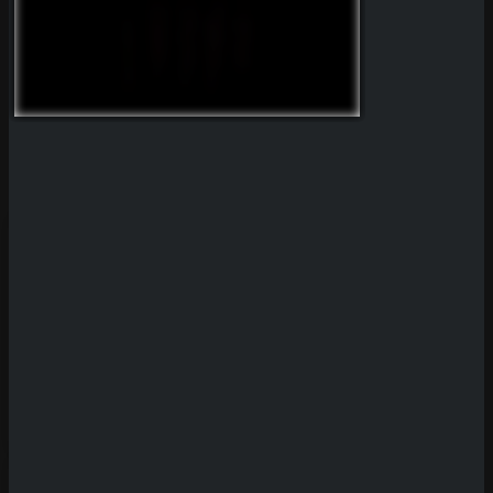
Sicher dir einen 100% Bonus bis 500€ und
Try Our Featured Games