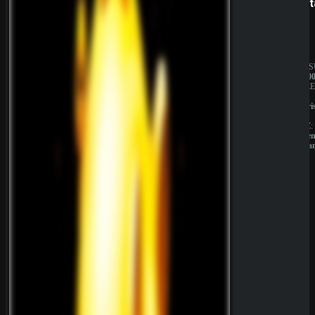
SpinBetter
Betist
JAHRESUMSATZ:
JAHRES
20.000.000€
1.000.00
BESITZER:
BESITZE
Sprut
Liernin
Group
Enterpri
B.V.
LTD
LIZENZ:
LIZENZ:
Curacao
Komore
(Anjoua
QuickWin
Wyns