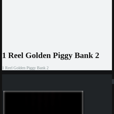
Jeton
CashtoCode
MiFinity
MuchBetter
Auszahlmethoden
Bank Überweisung
MasterCard
Visa
Skrill
Bitcoin
1 Reel Golden Piggy Bank 2
1 Reel Golden Piggy Bank 2
Suchen
Rate Game
(
0
Votes)
Neue Casinos