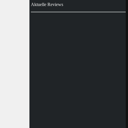
Aktuelle Reviews