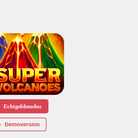
Echtgeldmodus
Demoversion