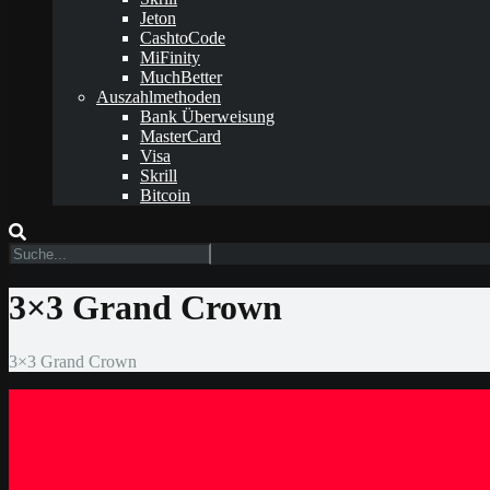
Jeton
CashtoCode
MiFinity
MuchBetter
Auszahlmethoden
Bank Überweisung
MasterCard
Visa
Skrill
Bitcoin
3×3 Grand Crown
3×3 Grand Crown