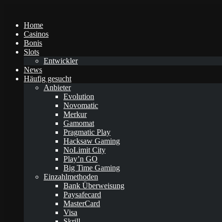
Home
Casinos
Bonis
Slots
Entwickler
News
Häufig gesucht
Anbieter
Evolution
Novomatic
Merkur
Gamomat
Pragmatic Play
Hacksaw Gaming
NoLimit City
Play’n GO
Big Time Gaming
Einzahlmethoden
Bank Überweisung
Paysafecard
MasterCard
Visa
Skrill