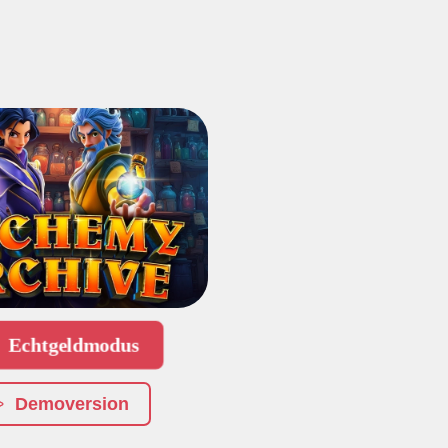
Echtgeldmodus
Demoversion