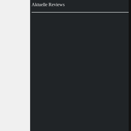
Aktuelle Reviews