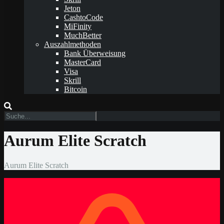
Jeton
CashtoCode
MiFinity
MuchBetter
Auszahlmethoden
Bank Überweisung
MasterCard
Visa
Skrill
Bitcoin
Aurum Elite Scratch
Aurum Elite Scratch