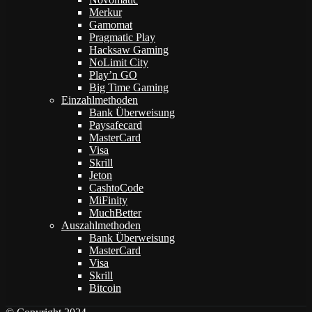
Merkur
Gamomat
Pragmatic Play
Hacksaw Gaming
NoLimit City
Play’n GO
Big Time Gaming
Einzahlmethoden
Bank Überweisung
Paysafecard
MasterCard
Visa
Skrill
Jeton
CashtoCode
MiFinity
MuchBetter
Auszahlmethoden
Bank Überweisung
MasterCard
Visa
Skrill
Bitcoin