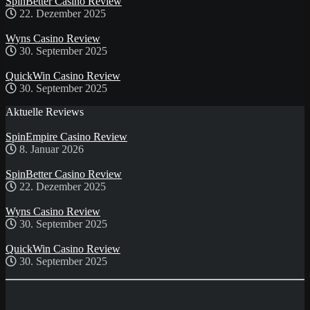
SpinBetter Casino Review
22. Dezember 2025
Wyns Casino Review
30. September 2025
QuickWin Casino Review
30. September 2025
Aktuelle Reviews
SpinEmpire Casino Review
8. Januar 2026
SpinBetter Casino Review
22. Dezember 2025
Wyns Casino Review
30. September 2025
QuickWin Casino Review
30. September 2025