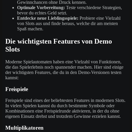
Gewinnchancen ohne Druck kennen.
Optimale Vorbereitung:
Teste verschiedene Strategien,
bevor du echtes Geld setzt.
Entdecke neue Lieblingsspiele:
Probiere eine Vielzahl
von Slots aus und finde heraus, welche dir am meisten
Spaß machen.
Die wichtigsten Features von Demo
Slots
Moderne Spielautomaten haben eine Vielzahl von Funktionen,
die das Spielerlebnis noch spannender machen. Hier sind einige
der wichtigsten Features, die du in den Demo-Versionen testen
kannst:
Freispiele
Freispiele sind eines der beliebtesten Features in modernen Slots.
In vielen Spielen kannst du durch bestimmte Symbole oder
Kombinationen eine Freispielrunde aktivieren, in der du ohne
eigenen Einsatz drehst und trotzdem Gewinne erzielen kannst.
Multiplikatoren