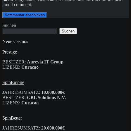
time I comment.
Suchen
Suchen
Neue Casinos
Prestige
BESITZER:
Aurevia IT Group
LIZENZ:
Curacao
SpinEmpire
JAHRESUMSATZ:
10.000.000€
BESITZER:
GBL Solutions N.V.
LIZENZ:
Curacao
SpinBetter
JAHRESUMSATZ:
20.000.000€