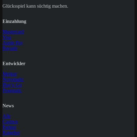
Glücksspiel kann süchtig machen.
Einzahlung
Mastercard
Visa
Apple Pay
Paysafe
Entwickler
Merkur
Novomatic
Play'n Go
Pragmatic
News
Alle
Casinos
Partner
Ratgeber