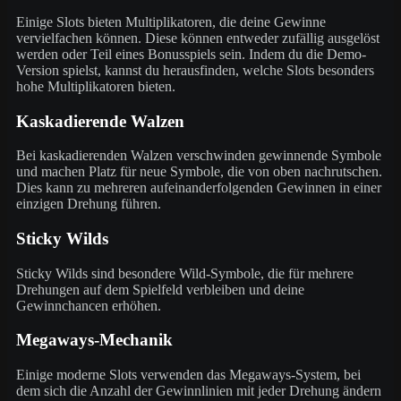
Einige Slots bieten Multiplikatoren, die deine Gewinne
vervielfachen können. Diese können entweder zufällig ausgelöst
werden oder Teil eines Bonusspiels sein. Indem du die Demo-
Version spielst, kannst du herausfinden, welche Slots besonders
hohe Multiplikatoren bieten.
Kaskadierende Walzen
Bei kaskadierenden Walzen verschwinden gewinnende Symbole
und machen Platz für neue Symbole, die von oben nachrutschen.
Dies kann zu mehreren aufeinanderfolgenden Gewinnen in einer
einzigen Drehung führen.
Sticky Wilds
Sticky Wilds sind besondere Wild-Symbole, die für mehrere
Drehungen auf dem Spielfeld verbleiben und deine
Gewinnchancen erhöhen.
Megaways-Mechanik
Einige moderne Slots verwenden das Megaways-System, bei
dem sich die Anzahl der Gewinnlinien mit jeder Drehung ändern