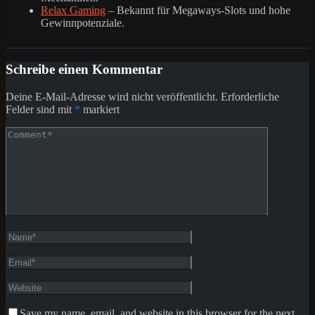
Relax Gaming
– Bekannt für Megaways-Slots und hohe
Gewinnpotenziale.
Schreibe einen Kommentar
Deine E-Mail-Adresse wird nicht veröffentlicht.
Erforderliche
Felder sind mit
*
markiert
Save my name, email, and website in this browser for the next