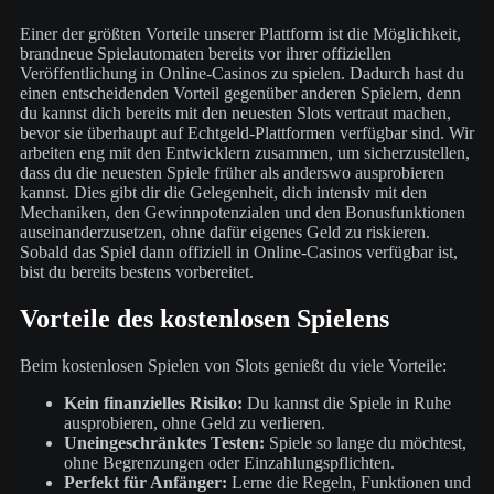
Einer der größten Vorteile unserer Plattform ist die Möglichkeit,
brandneue Spielautomaten bereits vor ihrer offiziellen
Veröffentlichung in Online-Casinos zu spielen. Dadurch hast du
einen entscheidenden Vorteil gegenüber anderen Spielern, denn
du kannst dich bereits mit den neuesten Slots vertraut machen,
bevor sie überhaupt auf Echtgeld-Plattformen verfügbar sind. Wir
arbeiten eng mit den Entwicklern zusammen, um sicherzustellen,
dass du die neuesten Spiele früher als anderswo ausprobieren
kannst. Dies gibt dir die Gelegenheit, dich intensiv mit den
Mechaniken, den Gewinnpotenzialen und den Bonusfunktionen
auseinanderzusetzen, ohne dafür eigenes Geld zu riskieren.
Sobald das Spiel dann offiziell in Online-Casinos verfügbar ist,
bist du bereits bestens vorbereitet.
Vorteile des kostenlosen Spielens
Beim kostenlosen Spielen von Slots genießt du viele Vorteile:
Kein finanzielles Risiko:
Du kannst die Spiele in Ruhe
ausprobieren, ohne Geld zu verlieren.
Uneingeschränktes Testen:
Spiele so lange du möchtest,
ohne Begrenzungen oder Einzahlungspflichten.
Perfekt für Anfänger:
Lerne die Regeln, Funktionen und