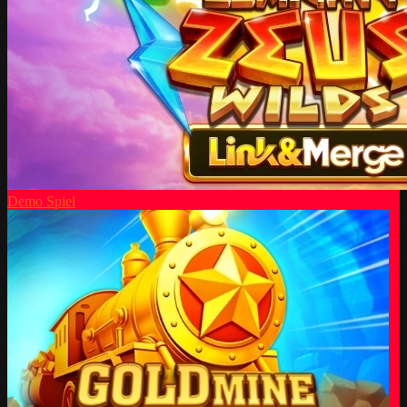
Demo Spiel