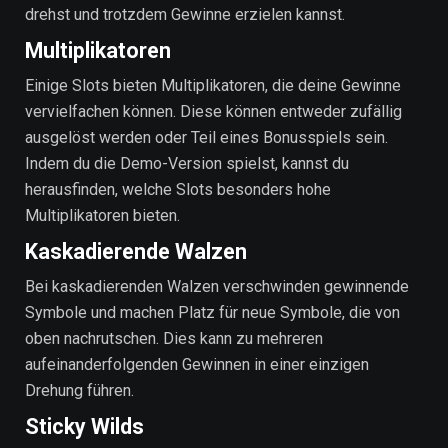
drehst und trotzdem Gewinne erzielen kannst.
Multiplikatoren
Einige Slots bieten Multiplikatoren, die deine Gewinne
vervielfachen können. Diese können entweder zufällig
ausgelöst werden oder Teil eines Bonusspiels sein.
Indem du die Demo-Version spielst, kannst du
herausfinden, welche Slots besonders hohe
Multiplikatoren bieten.
Kaskadierende Walzen
Bei kaskadierenden Walzen verschwinden gewinnende
Symbole und machen Platz für neue Symbole, die von
oben nachrutschen. Dies kann zu mehreren
aufeinanderfolgenden Gewinnen in einer einzigen
Drehung führen.
Sticky Wilds