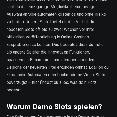
hast du die einzigartige Möglichkeit, eine riesige
Auswahl an Spielautomaten kostenlos und ohne Risiko
zu testen. Unsere Seite bietet dir den Vorteil, die
neuesten Slots oft bis zu zwei Wochen vor ihrer
offiziellen Veröffentlichung in Online-Casinos
ausprobieren zu können. Das bedeutet, dass du früher
als andere Spieler die innovativen Funktionen,
spannenden Bonusspiele und atemberaubenden
Designs der neuesten Titel erkunden kannst. Egal, ob du
klassische Automaten oder hochmoderne Video-Slots
bevorzugst – hier findest du alles, was dein Herz
begehrt.
Warum Demo Slots spielen?