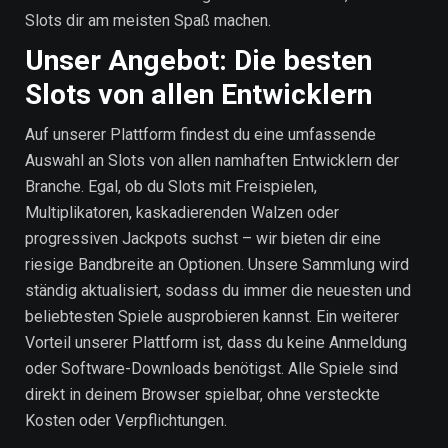
Slots dir am meisten Spaß machen.
Unser Angebot: Die besten
Slots von allen Entwicklern
Auf unserer Plattform findest du eine umfassende
Auswahl an Slots von allen namhaften Entwicklern der
Branche. Egal, ob du Slots mit Freispielen,
Multiplikatoren, kaskadierenden Walzen oder
progressiven Jackpots suchst – wir bieten dir eine
riesige Bandbreite an Optionen. Unsere Sammlung wird
ständig aktualisiert, sodass du immer die neuesten und
beliebtesten Spiele ausprobieren kannst. Ein weiterer
Vorteil unserer Plattform ist, dass du keine Anmeldung
oder Software-Downloads benötigst. Alle Spiele sind
direkt in deinem Browser spielbar, ohne versteckte
Kosten oder Verpflichtungen.