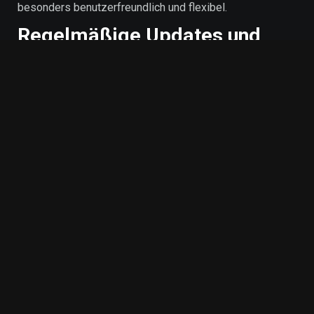
besonders benutzerfreundlich und flexibel.
Regelmäßige Updates und
neue Spiele
Unsere Sammlung an Demo Slots wird ständig
aktualisiert, sodass du immer die neuesten und
beliebtesten Titel spielen kannst. Wir halten dich zudem
über kommende Neuerscheinungen auf dem Laufenden,
sodass du immer bestens informiert bist.
Fazit: Spielspaß ohne Risiko
Unsere Plattform bietet dir die perfekte Möglichkeit,
Spielautomaten in der Demo-Version auszuprobieren
und dabei neue Lieblingsspiele zu entdecken. Ohne
Risiko, ohne Anmeldung und ohne versteckte Kosten
kannst du alle Funktionen der neuesten Slots testen und
dich optimal auf echtes Spielvergnügen vorbereiten.