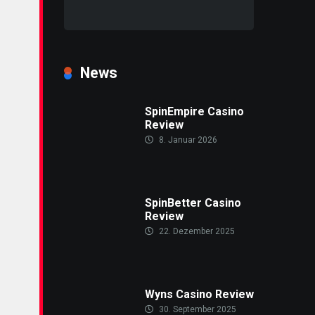
News
SpinEmpire Casino
Review
8. Januar 2026
SpinBetter Casino
Review
22. Dezember 2025
Wyns Casino Review
30. September 2025