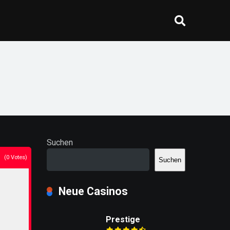
Suchen
(
0
Votes)
Suchen
Neue Casinos
Prestige