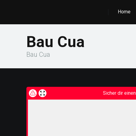
Home
Bau Cua
Bau Cua
Sicher dir einen 100