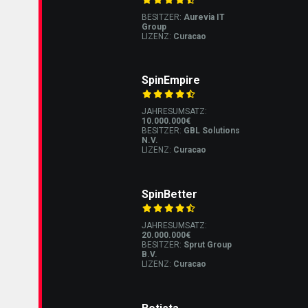
BESITZER:
Aurevia IT
Group
LIZENZ:
Curacao
SpinEmpire
JAHRESUMSATZ:
10.000.000€
BESITZER:
GBL Solutions
N.V.
LIZENZ:
Curacao
SpinBetter
JAHRESUMSATZ:
20.000.000€
BESITZER:
Sprut Group
B.V.
LIZENZ:
Curacao