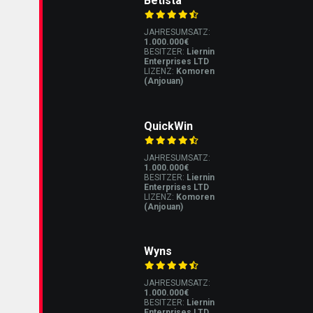
Betista
JAHRESUMSATZ:
1.000.000€
BESITZER:
Liernin
Enterprises LTD
LIZENZ:
Komoren
(Anjouan)
QuickWin
JAHRESUMSATZ:
1.000.000€
BESITZER:
Liernin
Enterprises LTD
LIZENZ:
Komoren
(Anjouan)
Wyns
JAHRESUMSATZ:
1.000.000€
BESITZER:
Liernin
Enterprises LTD