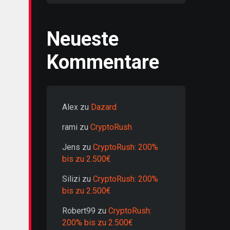
Neueste
Kommentare
Alex
zu
Dazard
rami
zu
CryptoRush
Jens
zu
CryptoRush: 200%
bis zu 2.500€
Silizi
zu
CryptoRush: 200%
bis zu 2.500€
Robert99
zu
CryptoRush:
200% bis zu 2.500€