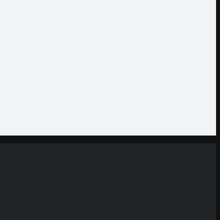
Suchen
Suchen
Neue Casinos
Prestige