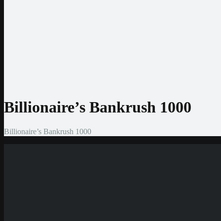
Aus
Billionaire’s Bankrush 1000
Billionaire’s Bankrush 1000