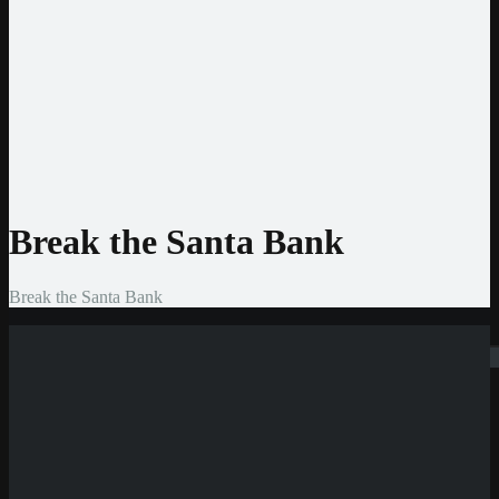
Jeton
CashtoCode
MiFinity
MuchBetter
Auszahlmethoden
Bank Überweisung
MasterCard
Visa
Skrill
Bitcoin
Break the Santa Bank
Break the Santa Bank
Suchen
Neue Casinos