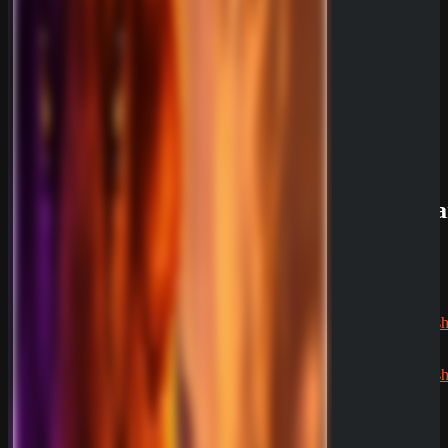
Review
QuickWin
Casino
Review
Betista
Casino
Review
Neueste
Kommenta
Alex
zu
Dazard
rami
zu
CryptoRus
Jens
zu
CryptoRush
200% bis
zu 2.500€
Silizi
zu