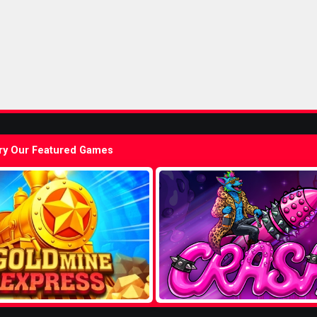
ry Our Featured Games