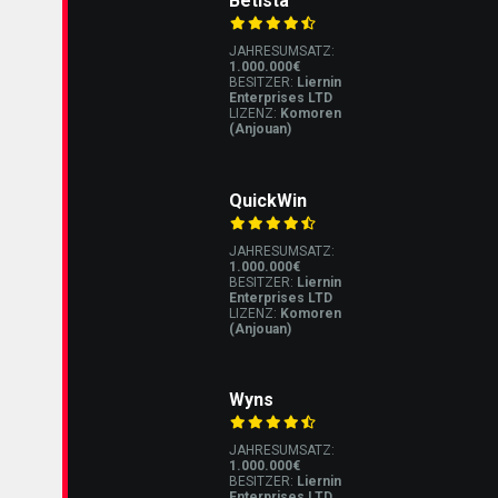
Betista
JAHRESUMSATZ:
1.000.000€
BESITZER:
Liernin
Enterprises LTD
LIZENZ:
Komoren
(Anjouan)
QuickWin
JAHRESUMSATZ:
1.000.000€
BESITZER:
Liernin
Enterprises LTD
LIZENZ:
Komoren
(Anjouan)
Wyns
JAHRESUMSATZ:
1.000.000€
BESITZER:
Liernin
Enterprises LTD