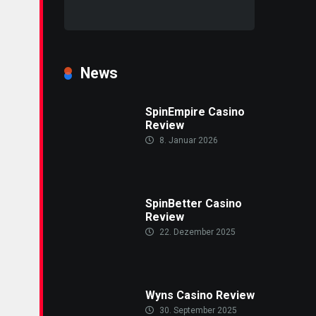
News
SpinEmpire Casino
Review
8. Januar 2026
SpinBetter Casino
Review
22. Dezember 2025
Wyns Casino Review
30. September 2025