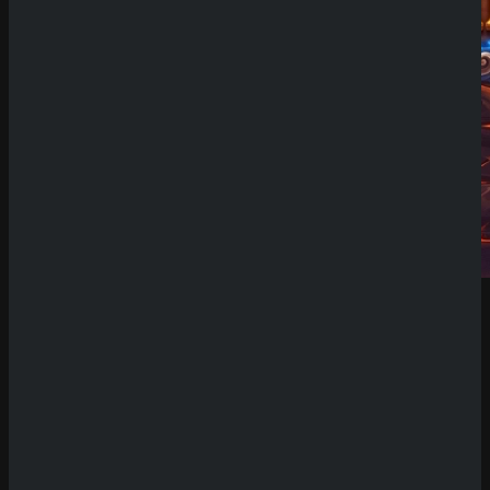
Demo Spiel
Willkommen auf unserer Plattform für Demo
Slots! Hier hast du die einzigartige Möglichkeit,
eine riesige Auswahl an Spielautomaten
kostenlos und ohne Risiko zu testen. Unsere
Seite bietet dir den Vorteil, die neuesten Slots
oft bis zu zwei Wochen vor ihrer offiziellen
Veröffentlichung in Online-Casinos