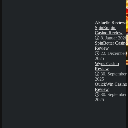
QuickWin Casino
Review
30. September
2025
Aktuelle Reviews
SpinEmpire
Casino Review
8. Januar 2026
SpinBetter Casino
Review
22. Dezember
2025
Wyns Casino
Demo Spiel
Review
30. September
2025
QuickWin Casino
Review
30. September
2025