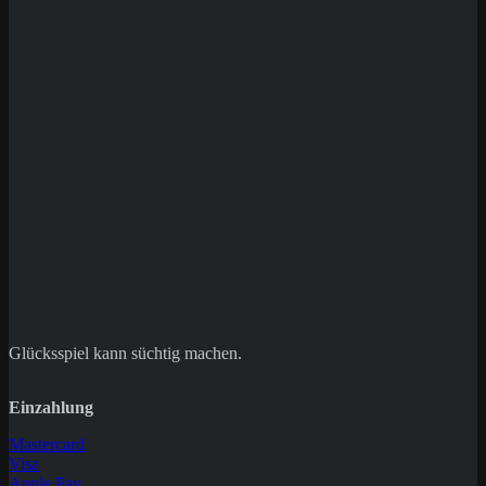
Save my name, email, and website in this
browser for the next time I comment.
Glücksspiel kann süchtig machen.
Einzahlung
Mastercard
Visa
Apple Pay