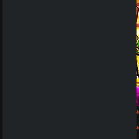
Wyns
Casino
Review
QuickWin
Casino
Review
Betista
Casino
Review
Neueste
Kommenta
Alex
zu
Dazard
rami
zu
CryptoRus
Jens
zu
CryptoRush
200% bis
zu 2.500€