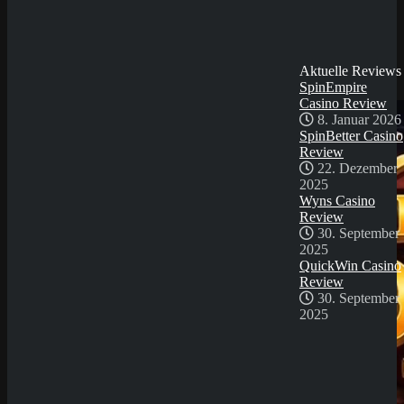
QuickWin Casino
Review
30. September
Submit
2025
Sicher dir einen 100% Bonus bis 500€ und spiele
Aktuelle Reviews
Cash Connection - Charming Lady's Boom Coins
SpinEmpire
Try Our Featured Games
Casino Review
8. Januar 2026
SpinBetter Casino
Review
22. Dezember
2025
Wyns Casino
Review
30. September
2025
QuickWin Casino
Review
30. September
2025