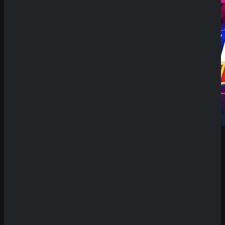
Demo Spiel
Willkommen auf unserer Plattform für Demo
Slots! Hier hast du die einzigartige Möglichkeit,
eine riesige Auswahl an Spielautomaten
kostenlos und ohne Risiko zu testen. Unsere
Seite bietet dir den Vorteil, die neuesten Slots
oft bis zu zwei Wochen vor ihrer offiziellen
Veröffentlichung in Online-Casinos