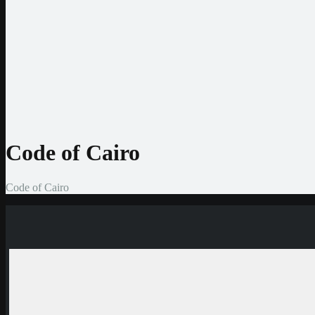
Aus
Code of Cairo
Code of Cairo
Sicher dir einen 100% Bonus bis 5