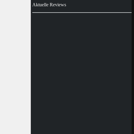
Aktuelle Reviews