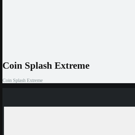
Aus
Coin Splash Extreme
Coin Splash Extreme
Sicher dir einen 100% Bonus bi