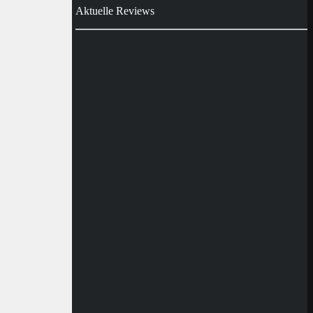
Aktuelle Reviews