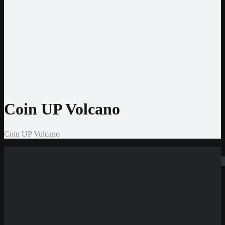
Jeton
CashtoCode
MiFinity
MuchBetter
Auszahlmethoden
Bank Überweisung
MasterCard
Visa
Skrill
Bitcoin
Coin UP Volcano
Coin UP Volcano
Suchen
Neue Casinos