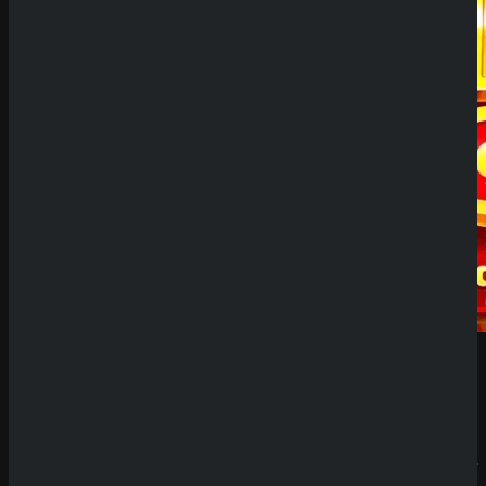
Neueste
Beiträge
SpinEmpir
e Casino