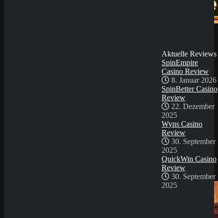
30. September
2025
QuickWin Casino
Review
Demo Spiel
30. September
2025
Aktuelle Reviews
SpinEmpire
Casino Review
8. Januar 2026
SpinBetter Casino
Review
22. Dezember
2025
Wyns Casino
Review
30. September
2025
QuickWin Casino
Review
30. September
Demo Spiel
2025