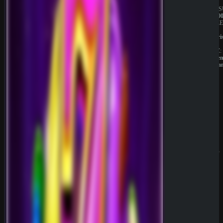
JAHRESUMSATZ:
JAHRES
1.000.000€
1.000.00
BESITZER:
BESITZE
Liernin
Liernin
Enterprises
Enterpri
LTD
LTD
LIZENZ:
LIZENZ:
Komoren
Komore
(Anjouan)
(Anjoua
Neueste
Beiträge
SpinEmpir
e Casino
Review
SpinBetter
Casino
Review
Wyns
Casino