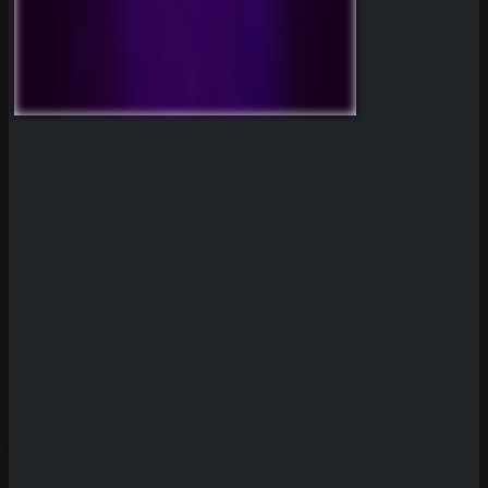
Sicher dir einen 100% Bonus bis 500€ und spiele 
Try Our Featured Games