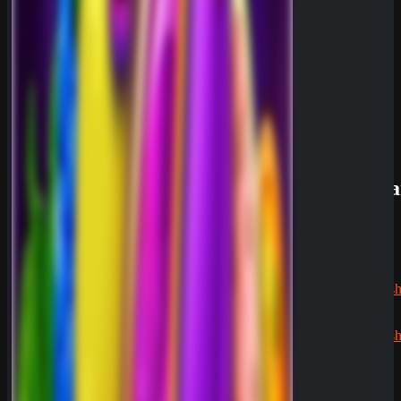
Review
QuickWin
Casino
Review
Betista
Casino
Review
Neueste
Kommenta
Alex
zu
Dazard
rami
zu
CryptoRus
Jens
zu
CryptoRush
200% bis
zu 2.500€
Silizi
zu