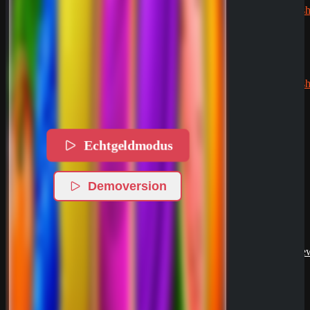
CryptoRush
200% bis
zu 2.500€
Robert99
zu
CryptoRush
200% bis
zu 2.500€
Echtgeldmodus
News
SpinEmpire Casino
Review
Demoversion
8. Januar 2026
SpinBetter Casino
Review
22. Dezember
2025
Wyns Casino Revie
30. September
2025
QuickWin Casino
Review