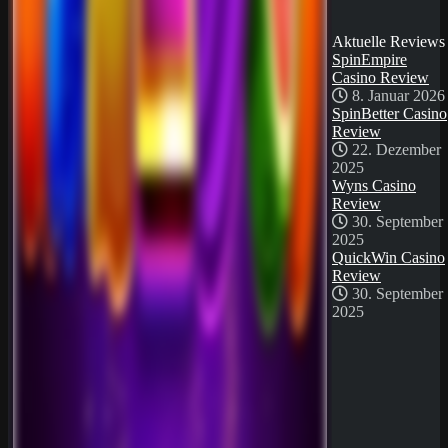
30. September
2025
Aktuelle Reviews
SpinEmpire
Casino Review
8. Januar 2026
SpinBetter Casino
Review
22. Dezember
2025
Wyns Casino
Review
30. September
2025
QuickWin Casino
Review
30. September
2025