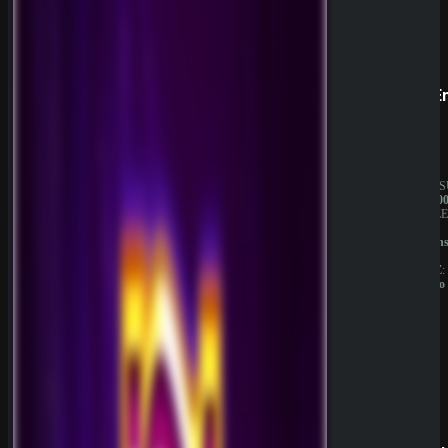
Prestige
SpinE
BESITZER:
JAHRES
Aurevia
10.000.0
IT
BESITZE
Group
GBL
LIZENZ:
Solution
Curacao
N.V.
LIZENZ:
Curacao