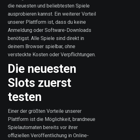
die neuesten und beliebtesten Spiele
ausprobieren kannst. Ein weiterer Vorteil
unserer Plattform ist, dass du keine
Anmeldung oder Software-Downloads
benötigst. Alle Spiele sind direkt in
deinem Browser spielbar, ohne
versteckte Kosten oder Verpflichtungen.
Die neuesten
Slots zuerst
testen
Einer der größten Vorteile unserer
Plattform ist die Möglichkeit, brandneue
Spielautomaten bereits vor ihrer
offiziellen Veröffentlichung in Online-