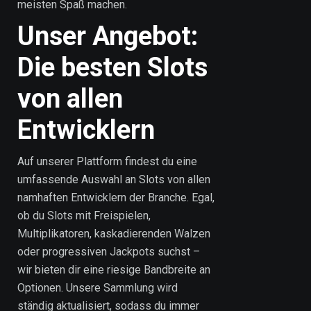
meisten Spaß machen.
Unser Angebot:
Die besten Slots
von allen
Entwicklern
Auf unserer Plattform findest du eine
umfassende Auswahl an Slots von allen
namhaften Entwicklern der Branche. Egal,
ob du Slots mit Freispielen,
Multiplikatoren, kaskadierenden Walzen
oder progressiven Jackpots suchst –
wir bieten dir eine riesige Bandbreite an
Optionen. Unsere Sammlung wird
ständig aktualisiert, sodass du immer