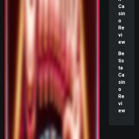
Ca
sin
o
Re
vi
ew
Be
tis
ta
Ca
sin
o
Re
vi
ew