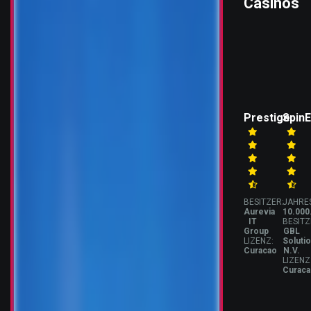
Casinos
Prestige
Spin
BESITZER:
JAHRE
Aurevia
10.000
IT
BESITZ
Group
GBL
LIZENZ:
Soluti
Curacao
N.V.
LIZENZ
Curac