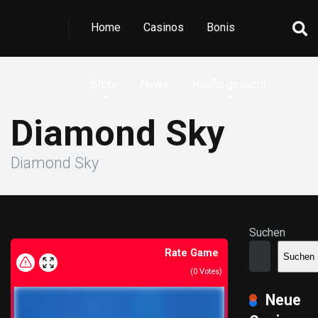
Home
Casinos
Bonis
Slots
News
Häufig gesucht
Diamond Sky
Diamond Sky
Suchen
Rate Game
Suchen
(
0
Votes)
Neue