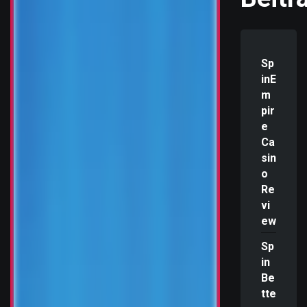
Sp
inE
m
pir
e
Ca
sin
o
Re
vi
ew
Sp
in
Be
tte