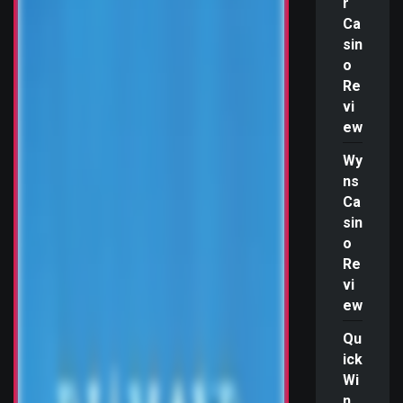
r
Ca
sin
o
Re
vi
ew
Wy
ns
Ca
sin
o
Re
vi
ew
Qu
ick
Wi
n