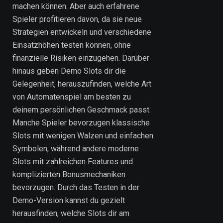
machen können. Aber auch erfahrene
Spieler profitieren davon, da sie neue
Strategien entwickeln und verschiedene
Einsatzhöhen testen können, ohne
finanzielle Risiken einzugehen. Darüber
hinaus geben Demo Slots dir die
Gelegenheit, herauszufinden, welche Art
von Automatenspiel am besten zu
deinem persönlichen Geschmack passt.
Manche Spieler bevorzugen klassische
Slots mit wenigen Walzen und einfachen
Symbolen, während andere moderne
Slots mit zahlreichen Features und
komplizierten Bonusmechaniken
bevorzugen. Durch das Testen in der
Demo-Version kannst du gezielt
herausfinden, welche Slots dir am