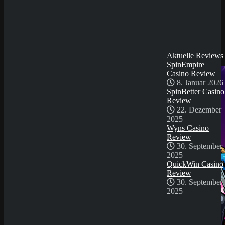
30. September
2025
QuickWin Casino
Review
30. September
2025
Aktuelle Reviews
Demo Spiel
SpinEmpire
Casino Review
8. Januar 2026
SpinBetter Casino
Review
22. Dezember
2025
Wyns Casino
Review
30. September
2025
QuickWin Casino
Review
30. September
2025