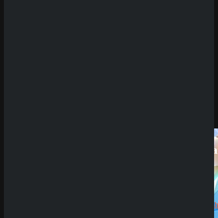
Review
Echtgeldmodus
SpinBetter
Demoversion
Casino
Review
Having issues with
Dice
?
Wyns
Casino
Review
QuickWin
Casino
Review
Submit
Betista
Sicher dir einen 100% Bonus bis 500€ und spiele
Casino
Dice
Review
Try Our Featured Games
Neueste
Kommenta
Alex
zu
Dazard
rami
zu
CryptoRus