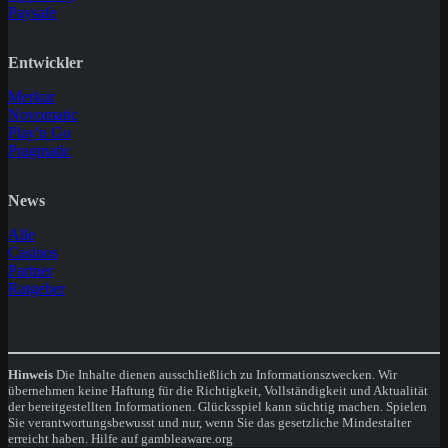
Paysafe
Entwickler
Merkur
Novomatic
Play'n Go
Pragmatic
News
Alle
Casinos
Partner
Ratgeber
Hinweis
Die Inhalte dienen ausschließlich zu Informationszwecken. Wir
übernehmen keine Haftung für die Richtigkeit, Vollständigkeit und Aktualität
der bereitgestellten Informationen. Glücksspiel kann süchtig machen. Spielen
Sie verantwortungsbewusst und nur, wenn Sie das gesetzliche Mindestalter
erreicht haben. Hilfe auf gambleaware.org