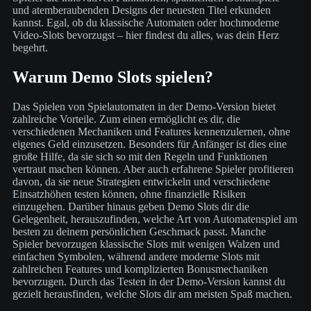
und atemberaubenden Designs der neuesten Titel erkunden
kannst. Egal, ob du klassische Automaten oder hochmoderne
Video-Slots bevorzugst – hier findest du alles, was dein Herz
begehrt.
Warum Demo Slots spielen?
Das Spielen von Spielautomaten in der Demo-Version bietet
zahlreiche Vorteile. Zum einen ermöglicht es dir, die
verschiedenen Mechaniken und Features kennenzulernen, ohne
eigenes Geld einzusetzen. Besonders für Anfänger ist dies eine
große Hilfe, da sie sich so mit den Regeln und Funktionen
vertraut machen können. Aber auch erfahrene Spieler profitieren
davon, da sie neue Strategien entwickeln und verschiedene
Einsatzhöhen testen können, ohne finanzielle Risiken
einzugehen. Darüber hinaus geben Demo Slots dir die
Gelegenheit, herauszufinden, welche Art von Automatenspiel am
besten zu deinem persönlichen Geschmack passt. Manche
Spieler bevorzugen klassische Slots mit wenigen Walzen und
einfachen Symbolen, während andere moderne Slots mit
zahlreichen Features und komplizierten Bonusmechaniken
bevorzugen. Durch das Testen in der Demo-Version kannst du
gezielt herausfinden, welche Slots dir am meisten Spaß machen.