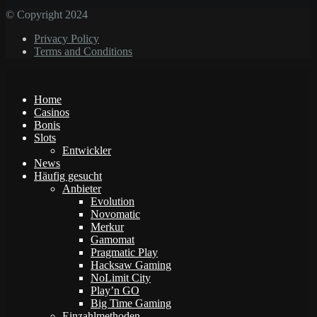
© Copyright 2024
Privacy Policy
Terms and Conditions
Home
Casinos
Bonis
Slots
Entwickler
News
Häufig gesucht
Anbieter
Evolution
Novomatic
Merkur
Gamomat
Pragmatic Play
Hacksaw Gaming
NoLimit City
Play’n GO
Big Time Gaming
Einzahlmethoden