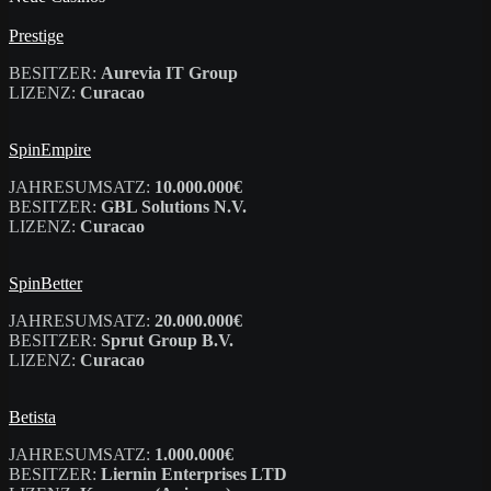
Prestige
BESITZER:
Aurevia IT Group
LIZENZ:
Curacao
SpinEmpire
JAHRESUMSATZ:
10.000.000€
BESITZER:
GBL Solutions N.V.
LIZENZ:
Curacao
SpinBetter
JAHRESUMSATZ:
20.000.000€
BESITZER:
Sprut Group B.V.
LIZENZ:
Curacao
Betista
JAHRESUMSATZ:
1.000.000€
BESITZER:
Liernin Enterprises LTD