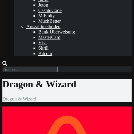
Jeton
CashtoCode
MiFinity
MuchBetter
Auszahlmethoden
Bank Überweisung
MasterCard
Visa
Skrill
Bitcoin
Dragon & Wizard
Dragon & Wizard