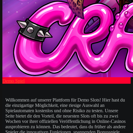
Demo Spiel
Willkommen auf unserer Plattform für Demo Slots! Hier hast du
die einzigartige Möglichkeit, eine riesige Auswahl an
Spielautomaten kostenlos und ohne Risiko zu testen. Unsere
Seite bietet dir den Vorteil, die neuesten Slots oft bis zu zwei
Wochen vor ihrer offiziellen Veröffentlichung in Online-Casinos
ausprobieren zu können. Das bedeutet, dass du früher als andere
Spieler die innovativen Funktionen, spannenden Bonusspiele