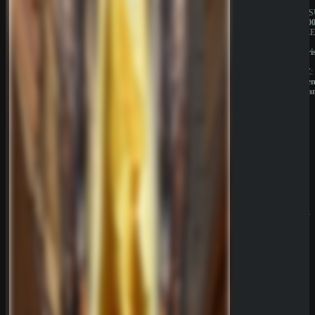
JAHRESUMSATZ:
JAHRES
1.000.000€
1.000.00
BESITZER:
BESITZE
Liernin
Liernin
Enterprises
Enterpri
LTD
LTD
LIZENZ:
LIZENZ:
Komoren
Komore
(Anjouan)
(Anjoua
Neueste
Beiträge
SpinEmpir
e Casino
Review
SpinBetter
Casino
Review
Wyns
Casino