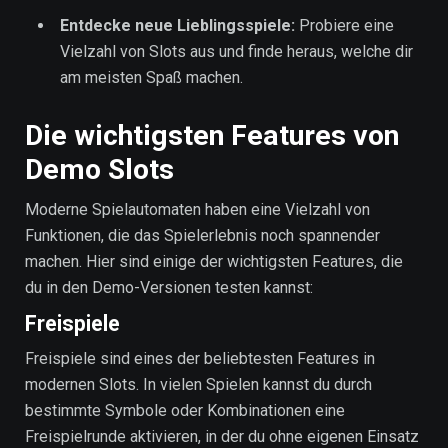
Entdecke neue Lieblingsspiele:
Probiere eine
Vielzahl von Slots aus und finde heraus, welche dir
am meisten Spaß machen.
Die wichtigsten Features von
Demo Slots
Moderne Spielautomaten haben eine Vielzahl von
Funktionen, die das Spielerlebnis noch spannender
machen. Hier sind einige der wichtigsten Features, die
du in den Demo-Versionen testen kannst:
Freispiele
Freispiele sind eines der beliebtesten Features in
modernen Slots. In vielen Spielen kannst du durch
bestimmte Symbole oder Kombinationen eine
Freispielrunde aktivieren, in der du ohne eigenen Einsatz