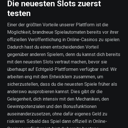
Die neuesten Slots zuerst
testen
Einer der größten Vorteile unserer Plattform ist die
Möglichkeit, brandneue Spielautomaten bereits vor ihrer
offiziellen Veröffentlichung in Online-Casinos zu spielen.
Dadurch hast du einen entscheidenden Vorteil
gegenüber anderen Spielern, denn du kannst dich bereits
mit den neuesten Slots vertraut machen, bevor sie
überhaupt auf Echtgeld-Plattformen verfügbar sind. Wir
arbeiten eng mit den Entwicklern zusammen, um
sicherzustellen, dass du die neuesten Spiele früher als
anderswo ausprobieren kannst. Dies gibt dir die
Gelegenheit, dich intensiv mit den Mechaniken, den
Gewinnpotenzialen und den Bonusfunktionen
auseinanderzusetzen, ohne dafür eigenes Geld zu
riskieren. Sobald das Spiel dann offiziell in Online-