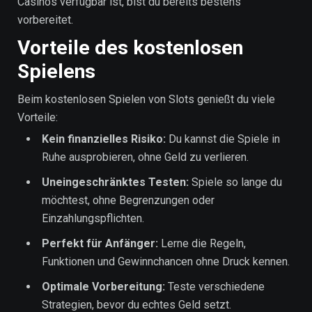
Casinos verfügbar ist, bist du bereits bestens
vorbereitet.
Vorteile des kostenlosen
Spielens
Beim kostenlosen Spielen von Slots genießt du viele
Vorteile:
Kein finanzielles Risiko:
Du kannst die Spiele in
Ruhe ausprobieren, ohne Geld zu verlieren.
Uneingeschränktes Testen:
Spiele so lange du
möchtest, ohne Begrenzungen oder
Einzahlungspflichten.
Perfekt für Anfänger:
Lerne die Regeln,
Funktionen und Gewinnchancen ohne Druck kennen.
Optimale Vorbereitung:
Teste verschiedene
Strategien, bevor du echtes Geld setzt.