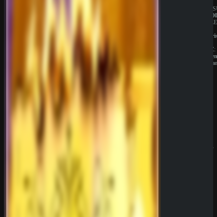
JAHRESUMSATZ:
JAHRES
1.000.000€
1.000.00
BESITZER:
BESITZE
Liernin
Liernin
Enterprises
Enterpri
LTD
LTD
LIZENZ:
LIZENZ:
Komoren
Komore
(Anjouan)
(Anjoua
Neueste
Beiträge
SpinEmpir
e Casino
Review
SpinBetter
Casino
Review
Wyns
Casino