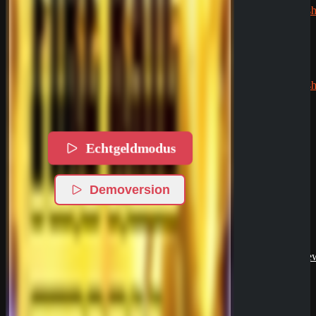
CryptoRush
200% bis
zu 2.500€
Robert99
zu
CryptoRush
200% bis
zu 2.500€
Echtgeldmodus
News
SpinEmpire Casino
Review
Demoversion
8. Januar 2026
SpinBetter Casino
Review
22. Dezember
2025
Wyns Casino Revie
30. September
2025
QuickWin Casino
Review