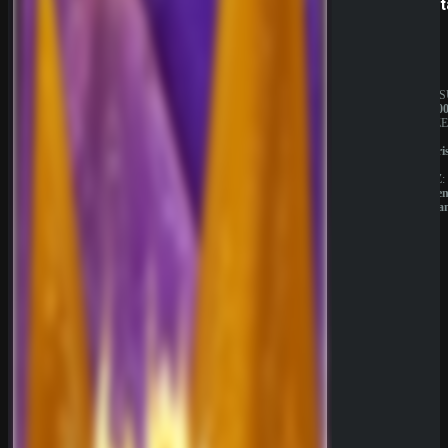
SpinBetter
Betist
JAHRESUMSATZ:
JAHRES
20.000.000€
1.000.00
BESITZER:
BESITZE
Sprut
Liernin
Group
Enterpri
B.V.
LTD
LIZENZ:
LIZENZ:
Curacao
Komore
(Anjoua
QuickWin
Wyns