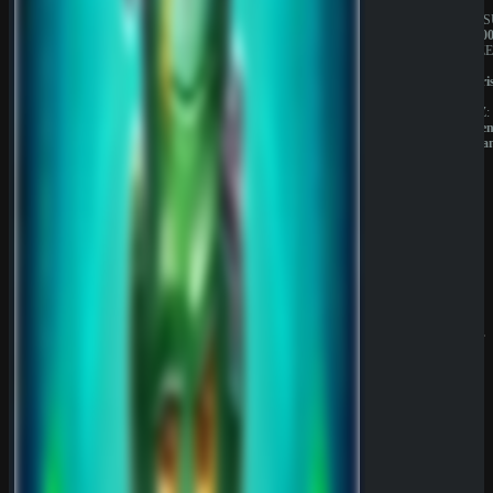
JAHRESUMSATZ:
JAHRES
1.000.000€
1.000.00
BESITZER:
BESITZE
Liernin
Liernin
Enterprises
Enterpri
LTD
LTD
LIZENZ:
LIZENZ:
Komoren
Komore
(Anjouan)
(Anjoua
Neueste
Beiträge
SpinEmpir
e Casino
Review
SpinBetter
Casino
Review
Wyns
Casino