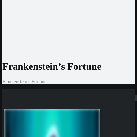
Jeton
CashtoCode
MiFinity
MuchBetter
Auszahlmethoden
Bank Überweisung
MasterCard
Visa
Skrill
Bitcoin
Frankenstein’s Fortune
Frankenstein’s Fortune
Suchen
Rate Game
(
0
Votes)
Neue Casinos