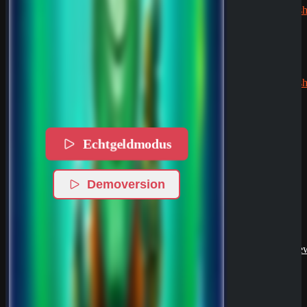
CryptoRush
200% bis
zu 2.500€
Robert99
zu
CryptoRush
200% bis
zu 2.500€
Echtgeldmodus
News
SpinEmpire Casino
Review
Demoversion
8. Januar 2026
SpinBetter Casino
Review
22. Dezember
2025
Wyns Casino Revie
30. September
2025
QuickWin Casino
Review