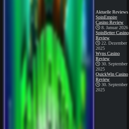
30. September
2025
Aktuelle Reviews
SpinEmpire
Casino Review
8. Januar 2026
SpinBetter Casino
Review
22. Dezember
2025
Wyns Casino
Review
30. September
2025
QuickWin Casino
Review
30. September
2025