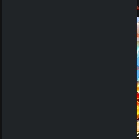
Jens
zu
Sicher dir einen 100% Bonus bis 500€ und spiele
CryptoRush
Frankenstein's Rebirth 2
200% bis
Try Our Featured Games
zu 2.500€
Silizi
zu
CryptoRush
200% bis
zu 2.500€
Robert99
zu
CryptoRush
200% bis
zu 2.500€
News
SpinEmpire Casino
Review
8. Januar 2026
SpinBetter Casino
Review
22. Dezember
2025
Wyns Casino Revie