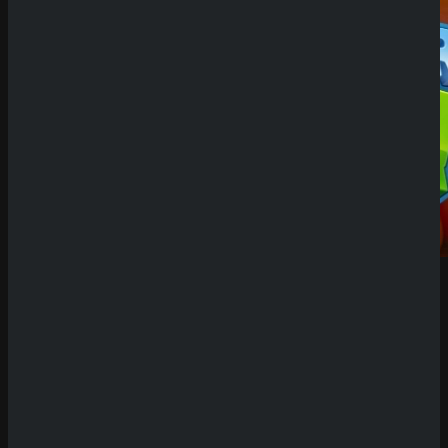
Demo Spiel
Willkommen auf unserer Plattform für Demo
Slots! Hier hast du die einzigartige Möglichkeit,
eine riesige Auswahl an Spielautomaten
kostenlos und ohne Risiko zu testen. Unsere
Seite bietet dir den Vorteil, die neuesten Slots
oft bis zu zwei Wochen vor ihrer offiziellen
Veröffentlichung in Online-Casinos