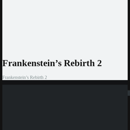
Jeton
CashtoCode
MiFinity
MuchBetter
Auszahlmethoden
Bank Überweisung
MasterCard
Visa
Skrill
Bitcoin
Frankenstein’s Rebirth 2
Frankenstein’s Rebirth 2
Suchen
Neue Casinos