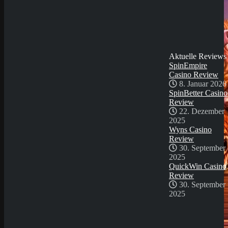
30. September
2025
QuickWin Casino
Review
30. September
2025
Aktuelle Reviews
SpinEmpire
Casino Review
8. Januar 2026
SpinBetter Casino
Review
22. Dezember
2025
Wyns Casino
Review
30. September
2025
QuickWin Casino
Review
30. September
2025