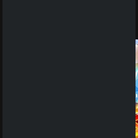
Review
SpinBetter
Casino
Submit
Review
Sicher dir einen 100% Bonus bis 500€ und spiele
Wyns
Fruit Double Wins
Casino
Try Our Featured Games
Review
QuickWin
Casino
Review
Betista
Casino
Review
Neueste
Kommenta
Alex
zu
Dazard
rami
zu
CryptoRus