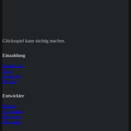
browser for the next time I comment.
Glücksspiel kann süchtig machen.
Einzahlung
Mastercard
Visa
Apple Pay
Paysafe
Entwickler
Merkur
Novomatic
Play'n Go
Pragmatic