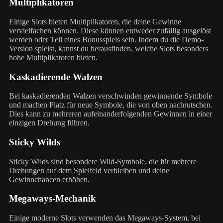
Multiplikatoren
Einige Slots bieten Multiplikatoren, die deine Gewinne
vervielfachen können. Diese können entweder zufällig ausgelöst
werden oder Teil eines Bonusspiels sein. Indem du die Demo-
Version spielst, kannst du herausfinden, welche Slots besonders
hohe Multiplikatoren bieten.
Kaskadierende Walzen
Bei kaskadierenden Walzen verschwinden gewinnende Symbole
und machen Platz für neue Symbole, die von oben nachrutschen.
Dies kann zu mehreren aufeinanderfolgenden Gewinnen in einer
einzigen Drehung führen.
Sticky Wilds
Sticky Wilds sind besondere Wild-Symbole, die für mehrere
Drehungen auf dem Spielfeld verbleiben und deine
Gewinnchancen erhöhen.
Megaways-Mechanik
Einige moderne Slots verwenden das Megaways-System, bei