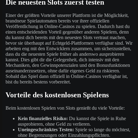
Die neuesten Slots zuerst testen
Einer der größten Vorteile unserer Plattform ist die Möglichkeit,
brandneue Spielautomaten bereits vor ihrer offiziellen
Veröffentlichung in Online-Casinos zu spielen. Dadurch hast du
einen entscheidenden Vorteil gegenüber anderen Spielern, denn
du kannst dich bereits mit den neuesten Slots vertraut machen,
bevor sie überhaupt auf Echtgeld-Plattformen verfügbar sind. Wir
arbeiten eng mit den Entwicklern zusammen, um sicherzustellen,
dass du die neuesten Spiele früher als anderswo ausprobieren
kannst. Dies gibt dir die Gelegenheit, dich intensiv mit den
Mechaniken, den Gewinnpotenzialen und den Bonusfunktionen
auseinanderzusetzen, ohne dafür eigenes Geld zu riskieren.
Sobald das Spiel dann offiziell in Online-Casinos verfügbar ist,
bist du bereits bestens vorbereitet.
Vorteile des kostenlosen Spielens
Beim kostenlosen Spielen von Slots genießt du viele Vorteile:
Kein finanzielles Risiko:
Du kannst die Spiele in Ruhe
ausprobieren, ohne Geld zu verlieren.
Uneingeschränktes Testen:
Spiele so lange du möchtest,
ohne Begrenzungen oder Einzahlungspflichten.