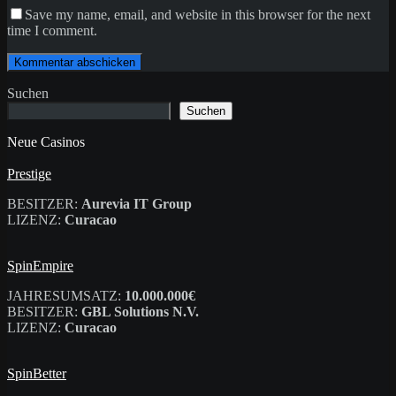
Save my name, email, and website in this browser for the next
time I comment.
Suchen
Suchen
Neue Casinos
Prestige
BESITZER:
Aurevia IT Group
LIZENZ:
Curacao
SpinEmpire
JAHRESUMSATZ:
10.000.000€
BESITZER:
GBL Solutions N.V.
LIZENZ:
Curacao
SpinBetter