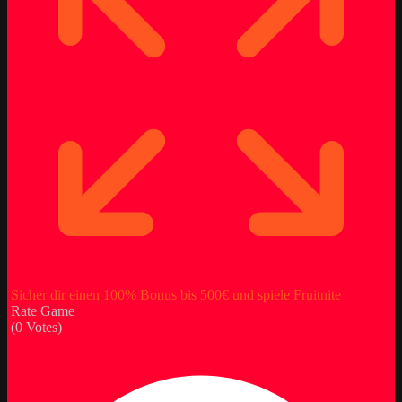
Sicher dir einen 100% Bonus bis 500€ und spiele Fruitnite
Rate Game
(
0
Votes)