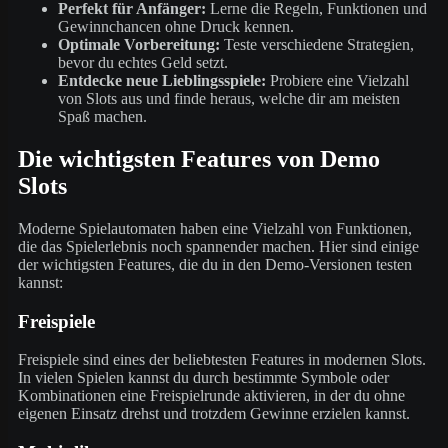
Perfekt für Anfänger:
Lerne die Regeln, Funktionen und
Gewinnchancen ohne Druck kennen.
Optimale Vorbereitung:
Teste verschiedene Strategien,
bevor du echtes Geld setzt.
Entdecke neue Lieblingsspiele:
Probiere eine Vielzahl
von Slots aus und finde heraus, welche dir am meisten
Spaß machen.
Die wichtigsten Features von Demo
Slots
Moderne Spielautomaten haben eine Vielzahl von Funktionen,
die das Spielerlebnis noch spannender machen. Hier sind einige
der wichtigsten Features, die du in den Demo-Versionen testen
kannst:
Freispiele
Freispiele sind eines der beliebtesten Features in modernen Slots.
In vielen Spielen kannst du durch bestimmte Symbole oder
Kombinationen eine Freispielrunde aktivieren, in der du ohne
eigenen Einsatz drehst und trotzdem Gewinne erzielen kannst.