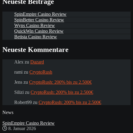
Neueste Beiträge
SpinEmpire Casino Review
SpinBetter Casino Review
Wyns Casino Review
QuickWin Casino Review
Betista Casino Review
Neueste Kommentare
Alex
zu
Dazard
rami
zu
CryptoRush
Jens
zu
CryptoRush: 200% bis zu 2.500€
Silizi
zu
CryptoRush: 200% bis zu 2.500€
Robert99
zu
CryptoRush: 200% bis zu 2.500€
News
SpinEmpire Casino Review
8. Januar 2026