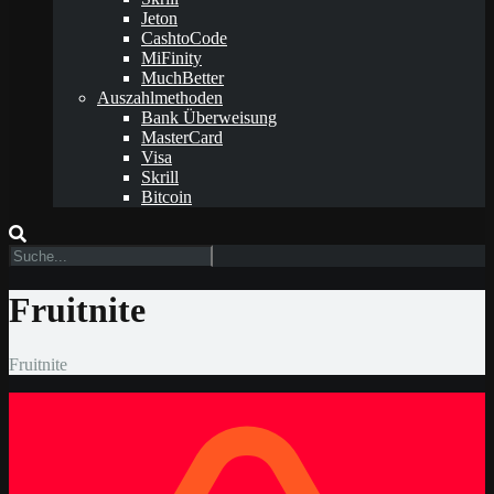
Jeton
CashtoCode
MiFinity
MuchBetter
Auszahlmethoden
Bank Überweisung
MasterCard
Visa
Skrill
Bitcoin
Fruitnite
Fruitnite