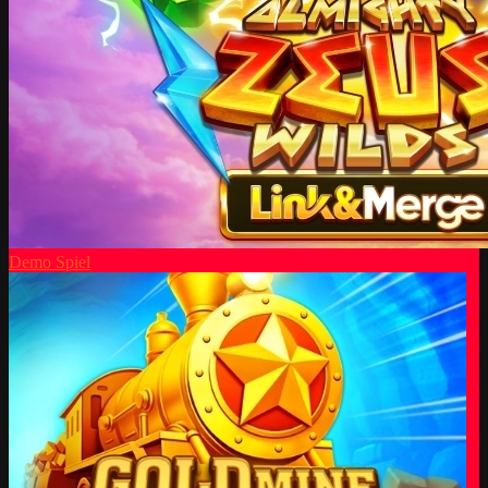
Demo Spiel