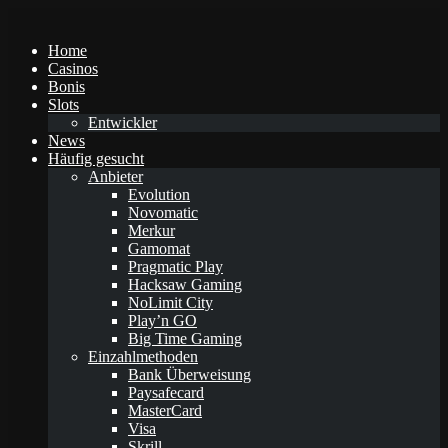
Home
Casinos
Bonis
Slots
Entwickler
News
Häufig gesucht
Anbieter
Evolution
Novomatic
Merkur
Gamomat
Pragmatic Play
Hacksaw Gaming
NoLimit City
Play’n GO
Big Time Gaming
Einzahlmethoden
Bank Überweisung
Paysafecard
MasterCard
Visa
Skrill