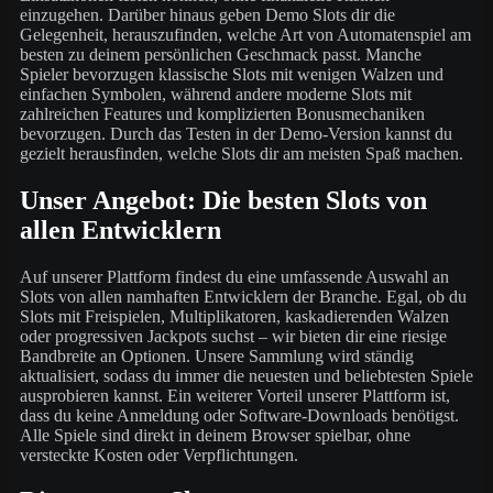
einzugehen. Darüber hinaus geben Demo Slots dir die
Gelegenheit, herauszufinden, welche Art von Automatenspiel am
besten zu deinem persönlichen Geschmack passt. Manche
Spieler bevorzugen klassische Slots mit wenigen Walzen und
einfachen Symbolen, während andere moderne Slots mit
zahlreichen Features und komplizierten Bonusmechaniken
bevorzugen. Durch das Testen in der Demo-Version kannst du
gezielt herausfinden, welche Slots dir am meisten Spaß machen.
Unser Angebot: Die besten Slots von
allen Entwicklern
Auf unserer Plattform findest du eine umfassende Auswahl an
Slots von allen namhaften Entwicklern der Branche. Egal, ob du
Slots mit Freispielen, Multiplikatoren, kaskadierenden Walzen
oder progressiven Jackpots suchst – wir bieten dir eine riesige
Bandbreite an Optionen. Unsere Sammlung wird ständig
aktualisiert, sodass du immer die neuesten und beliebtesten Spiele
ausprobieren kannst. Ein weiterer Vorteil unserer Plattform ist,
dass du keine Anmeldung oder Software-Downloads benötigst.
Alle Spiele sind direkt in deinem Browser spielbar, ohne
versteckte Kosten oder Verpflichtungen.