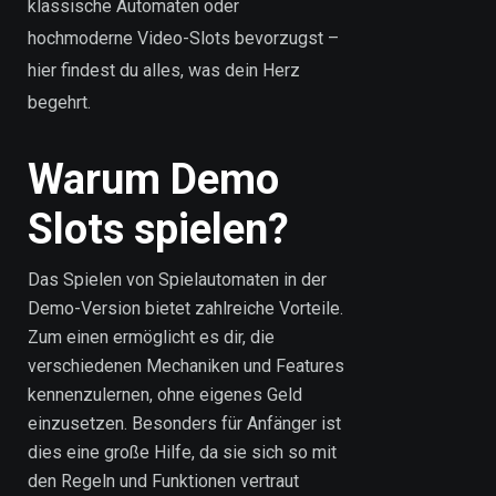
klassische Automaten oder
hochmoderne Video-Slots bevorzugst –
hier findest du alles, was dein Herz
begehrt.
Warum Demo
Slots spielen?
Das Spielen von Spielautomaten in der
Demo-Version bietet zahlreiche Vorteile.
Zum einen ermöglicht es dir, die
verschiedenen Mechaniken und Features
kennenzulernen, ohne eigenes Geld
einzusetzen. Besonders für Anfänger ist
dies eine große Hilfe, da sie sich so mit
den Regeln und Funktionen vertraut