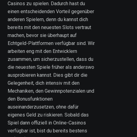
Casinos zu spielen. Dadurch hast du
einen entscheidenden Vorteil gegenüber
anderen Spielern, denn du kannst dich
bereits mit den neuesten Slots vertraut
machen, bevor sie überhaupt auf
Echtgeld-Plattformen verfügbar sind. Wir
arbeiten eng mit den Entwicklern
zusammen, um sicherzustellen, dass du
die neuesten Spiele früher als anderswo
ausprobieren kannst. Dies gibt dir die
Gelegenheit, dich intensiv mit den
Mechaniken, den Gewinnpotenzialen und
den Bonusfunktionen
auseinanderzusetzen, ohne dafür
eigenes Geld zu riskieren. Sobald das
Spiel dann offiziell in Online-Casinos
verfügbar ist, bist du bereits bestens