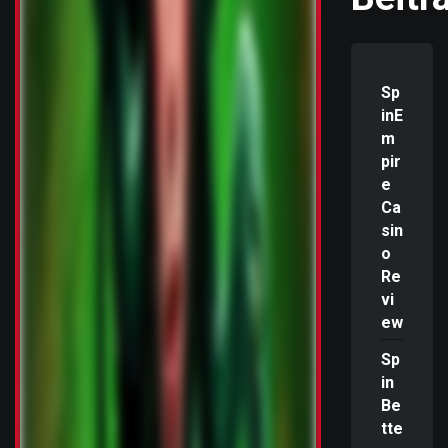
Sp
inE
m
pir
e
Ca
sin
o
Re
vi
ew
Sp
in
Be
tte