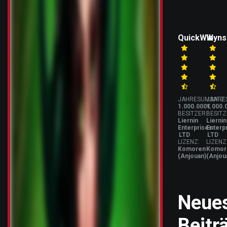
QuickWin
Wyns
JAHRESUMSATZ:
JAHRE
1.000.000€
1.000.
BESITZER:
BESITZ
Liernin
Liernin
Enterprises
Enterp
LTD
LTD
LIZENZ:
LIZENZ
Komoren
Komor
(Anjouan)
(Anjou
Neue
Beitr