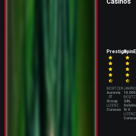
Casinos
Prestige
Spin
BESITZER:
JAHRE
Aurevia
10.000
IT
BESITZ
Group
GBL
LIZENZ:
Soluti
Curacao
N.V.
LIZENZ
Curac