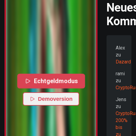
Neue
Komm
Alex
zu
Dazard
rami
Echtgeldmodus
zu
CryptoRu
Demoversion
Jens
zu
CryptoRu
200%
bis
zu