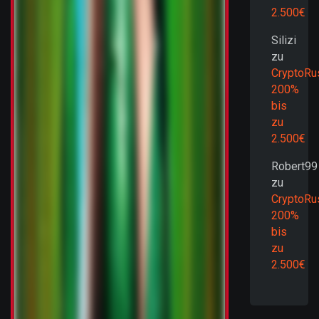
2.500€
Silizi
zu
CryptoRu
200%
bis
zu
2.500€
Robert99
zu
CryptoRu
200%
bis
zu
2.500€