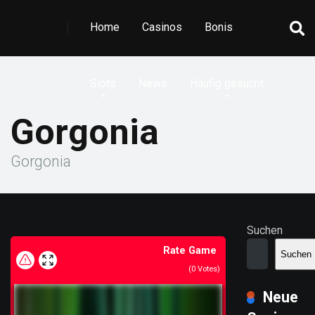
Home
Casinos
Bonis
Slots
News
Häufig gesucht
Gorgonia
Gorgonia
Suchen
Rate Game
Suchen
(
0
Votes)
Neue