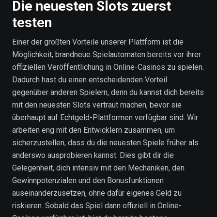
Die neuesten Slots zuerst
testen
Einer der größten Vorteile unserer Plattform ist die
Möglichkeit, brandneue Spielautomaten bereits vor ihrer
offiziellen Veröffentlichung in Online-Casinos zu spielen.
Dadurch hast du einen entscheidenden Vorteil
gegenüber anderen Spielern, denn du kannst dich bereits
mit den neuesten Slots vertraut machen, bevor sie
überhaupt auf Echtgeld-Plattformen verfügbar sind. Wir
arbeiten eng mit den Entwicklern zusammen, um
sicherzustellen, dass du die neuesten Spiele früher als
anderswo ausprobieren kannst. Dies gibt dir die
Gelegenheit, dich intensiv mit den Mechaniken, den
Gewinnpotenzialen und den Bonusfunktionen
auseinanderzusetzen, ohne dafür eigenes Geld zu
riskieren. Sobald das Spiel dann offiziell in Online-