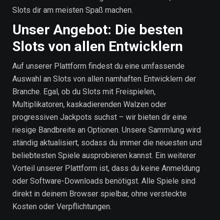
Slots dir am meisten Spaß machen.
Unser Angebot: Die besten
Slots von allen Entwicklern
Auf unserer Plattform findest du eine umfassende
Auswahl an Slots von allen namhaften Entwicklern der
Branche. Egal, ob du Slots mit Freispielen,
Multiplikatoren, kaskadierenden Walzen oder
progressiven Jackpots suchst – wir bieten dir eine
riesige Bandbreite an Optionen. Unsere Sammlung wird
ständig aktualisiert, sodass du immer die neuesten und
beliebtesten Spiele ausprobieren kannst. Ein weiterer
Vorteil unserer Plattform ist, dass du keine Anmeldung
oder Software-Downloads benötigst. Alle Spiele sind
direkt in deinem Browser spielbar, ohne versteckte
Kosten oder Verpflichtungen.