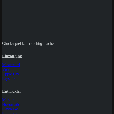
browser for the next time I comment.
Glücksspiel kann süchtig machen.
Einzahlung
Mastercard
Visa
Apple Pay
Paysafe
Entwickler
Merkur
Novomatic
Play'n Go
Pragmatic