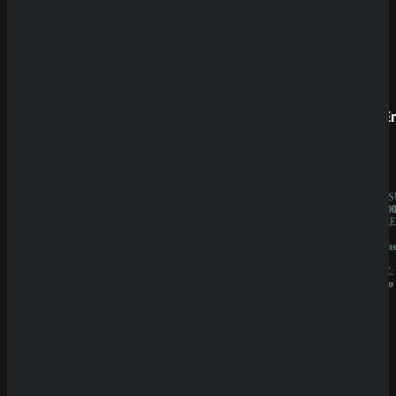
Prestige
SpinE
BESITZER:
JAHRES
Aurevia
10.000.0
IT
BESITZE
Group
GBL
LIZENZ:
Solution
Curacao
N.V.
LIZENZ:
Curacao