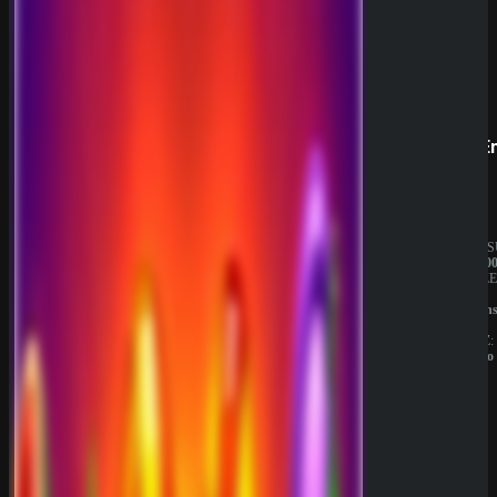
Prestige
SpinE
BESITZER:
JAHRES
Aurevia
10.000.0
IT
BESITZE
Group
GBL
LIZENZ:
Solution
Curacao
N.V.
LIZENZ:
Curacao