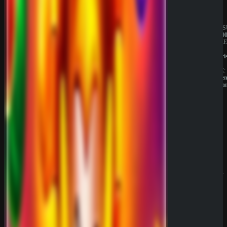
JAHRESUMSATZ:
JAHRES
1.000.000€
1.000.00
BESITZER:
BESITZE
Liernin
Liernin
Enterprises
Enterpri
LTD
LTD
LIZENZ:
LIZENZ:
Komoren
Komore
(Anjouan)
(Anjoua
Neueste
Beiträge
SpinEmpir
e Casino
Review
SpinBetter
Casino
Review