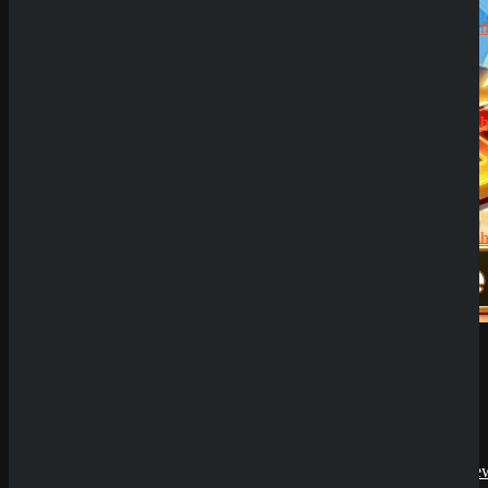
Jens
zu
CryptoRush
200% bis
zu 2.500€
Silizi
zu
CryptoRush
200% bis
zu 2.500€
Robert99
zu
CryptoRush
200% bis
zu 2.500€
News
SpinEmpire Casino
Demo Spiel
Review
8. Januar 2026
SpinBetter Casino
Review
22. Dezember
2025
Wyns Casino Revie