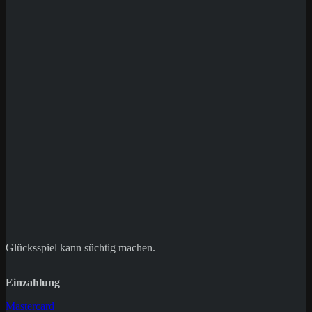
Save my name, email, and website in this
browser for the next time I comment.
Glücksspiel kann süchtig machen.
Einzahlung
Mastercard