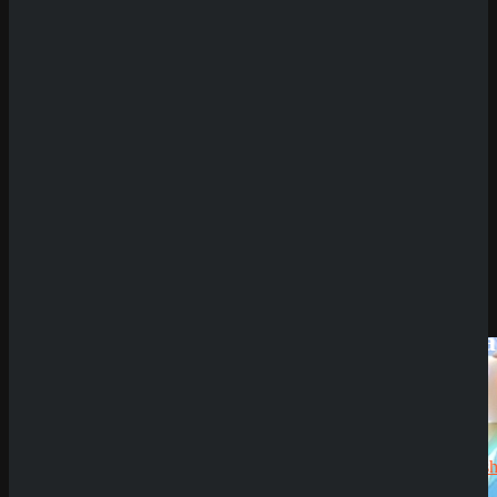
Review
SpinBetter
Casino
Echtgeldmodus
Review
Demoversion
Wyns
Casino
Having issues with
Joker Fiesta
?
Review
QuickWin
Casino
Review
Betista
Casino
Review
Submit
Sicher dir einen 100% Bonus bis 500€ und spiele
Neueste
Joker Fiesta
Try Our Featured Games
Kommenta
Alex
zu
Dazard
rami
zu
CryptoRus