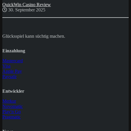
QuickWin Casino Review
30. September 2025
Glücksspiel kann süchtig machen.
Einzahlung
Mastercard
Visa
Apple Pay
Paysafe
Entwickler
Merkur
Novomatic
Play'n Go
Pragmatic