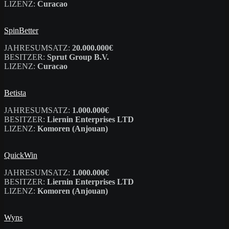
LIZENZ:
Curacao
SpinBetter
JAHRESUMSATZ:
20.000.000€
BESITZER:
Sprut Group B.V.
LIZENZ:
Curacao
Betista
JAHRESUMSATZ:
1.000.000€
BESITZER:
Liernin Enterprises LTD
LIZENZ:
Komoren (Anjouan)
QuickWin
JAHRESUMSATZ:
1.000.000€
BESITZER:
Liernin Enterprises LTD
LIZENZ:
Komoren (Anjouan)
Wyns