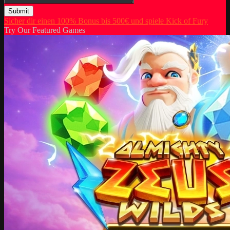
Submit
Sicher dir einen 100% Bonus bis 500€ und spiele Kick of Fury
Try Our Featured Games