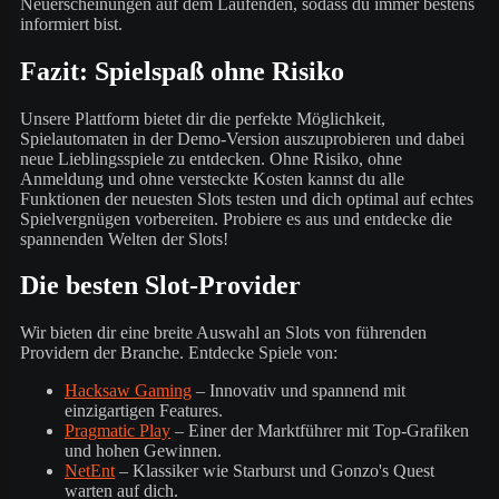
Neuerscheinungen auf dem Laufenden, sodass du immer bestens
informiert bist.
Fazit: Spielspaß ohne Risiko
Unsere Plattform bietet dir die perfekte Möglichkeit,
Spielautomaten in der Demo-Version auszuprobieren und dabei
neue Lieblingsspiele zu entdecken. Ohne Risiko, ohne
Anmeldung und ohne versteckte Kosten kannst du alle
Funktionen der neuesten Slots testen und dich optimal auf echtes
Spielvergnügen vorbereiten. Probiere es aus und entdecke die
spannenden Welten der Slots!
Die besten Slot-Provider
Wir bieten dir eine breite Auswahl an Slots von führenden
Providern der Branche. Entdecke Spiele von:
Hacksaw Gaming
– Innovativ und spannend mit
einzigartigen Features.
Pragmatic Play
– Einer der Marktführer mit Top-Grafiken
und hohen Gewinnen.
NetEnt
– Klassiker wie Starburst und Gonzo's Quest
warten auf dich.