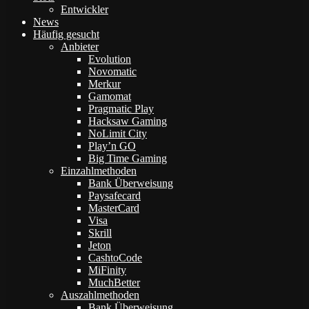
Entwickler
News
Häufig gesucht
Anbieter
Evolution
Novomatic
Merkur
Gamomat
Pragmatic Play
Hacksaw Gaming
NoLimit City
Play’n GO
Big Time Gaming
Einzahlmethoden
Bank Überweisung
Paysafecard
MasterCard
Visa
Skrill
Jeton
CashtoCode
MiFinity
MuchBetter
Auszahlmethoden
Bank Überweisung