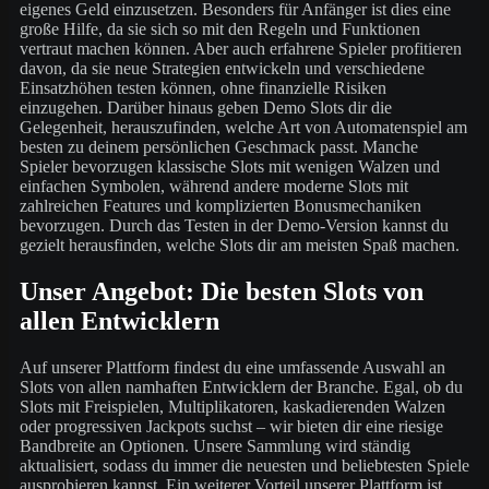
eigenes Geld einzusetzen. Besonders für Anfänger ist dies eine
große Hilfe, da sie sich so mit den Regeln und Funktionen
vertraut machen können. Aber auch erfahrene Spieler profitieren
davon, da sie neue Strategien entwickeln und verschiedene
Einsatzhöhen testen können, ohne finanzielle Risiken
einzugehen. Darüber hinaus geben Demo Slots dir die
Gelegenheit, herauszufinden, welche Art von Automatenspiel am
besten zu deinem persönlichen Geschmack passt. Manche
Spieler bevorzugen klassische Slots mit wenigen Walzen und
einfachen Symbolen, während andere moderne Slots mit
zahlreichen Features und komplizierten Bonusmechaniken
bevorzugen. Durch das Testen in der Demo-Version kannst du
gezielt herausfinden, welche Slots dir am meisten Spaß machen.
Unser Angebot: Die besten Slots von
allen Entwicklern
Auf unserer Plattform findest du eine umfassende Auswahl an
Slots von allen namhaften Entwicklern der Branche. Egal, ob du
Slots mit Freispielen, Multiplikatoren, kaskadierenden Walzen
oder progressiven Jackpots suchst – wir bieten dir eine riesige
Bandbreite an Optionen. Unsere Sammlung wird ständig
aktualisiert, sodass du immer die neuesten und beliebtesten Spiele
ausprobieren kannst. Ein weiterer Vorteil unserer Plattform ist,