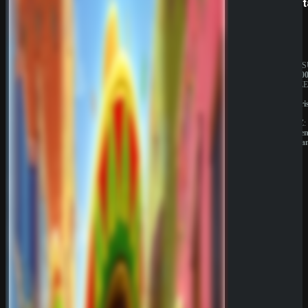
SpinBetter
Betist
JAHRESUMSATZ:
JAHRES
20.000.000€
1.000.00
BESITZER:
BESITZE
Sprut
Liernin
Group
Enterpri
B.V.
LTD
LIZENZ:
LIZENZ:
Curacao
Komore
(Anjoua
QuickWin
Wyns