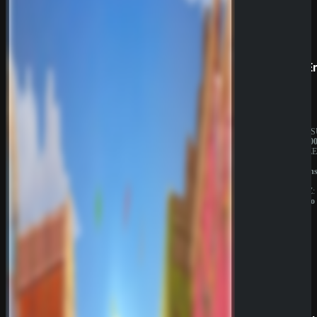
Prestige
SpinE
BESITZER:
JAHRES
Aurevia
10.000.0
IT
BESITZE
Group
GBL
LIZENZ:
Solution
Curacao
N.V.
LIZENZ:
Curacao