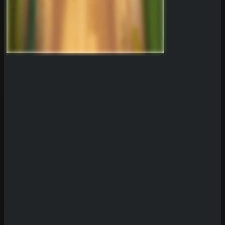
Sicher dir einen 100% Bonus bis 500€ und spiel
Try Our Featured Games