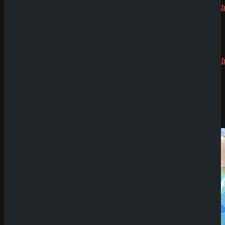
Echtgeldmodus
CryptoRush
Demoversion
200% bis
zu 2.500€
Having issues with
Love Island - Hold The Love
?
Robert99
zu
CryptoRush
200% bis
zu 2.500€
Submit
Sicher dir einen 100% Bonus bis 500€ und spiele
News
Love Island - Hold The Love
SpinEmpire Casino
Try Our Featured Games
Review
8. Januar 2026
SpinBetter Casino
Review
22. Dezember
2025
Wyns Casino Revie
30. September
2025
QuickWin Casino
Review