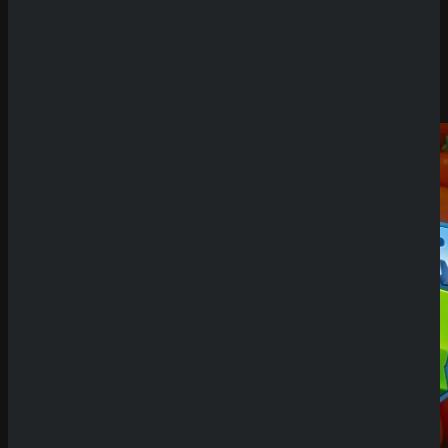
Demo Spiel