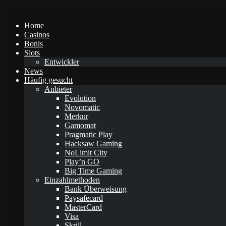
Home
Casinos
Bonis
Slots
Entwickler
News
Häufig gesucht
Anbieter
Evolution
Novomatic
Merkur
Gamomat
Pragmatic Play
Hacksaw Gaming
NoLimit City
Play’n GO
Big Time Gaming
Einzahlmethoden
Bank Überweisung
Paysafecard
MasterCard
Visa
Skrill