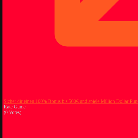
Sicher dir einen 100% Bonus bis 500€ und spiele Million Dollar Pun
Rate Game
(
0
Votes)