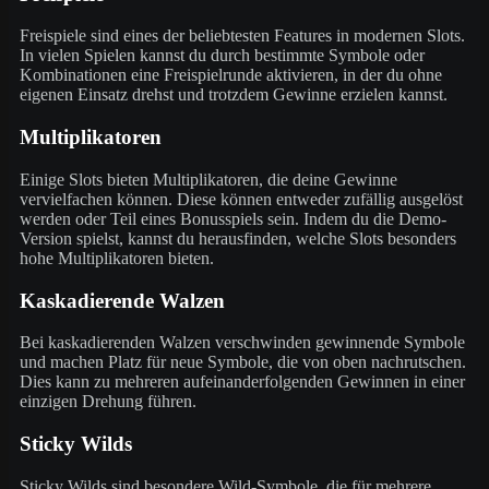
Freispiele sind eines der beliebtesten Features in modernen Slots.
In vielen Spielen kannst du durch bestimmte Symbole oder
Kombinationen eine Freispielrunde aktivieren, in der du ohne
eigenen Einsatz drehst und trotzdem Gewinne erzielen kannst.
Multiplikatoren
Einige Slots bieten Multiplikatoren, die deine Gewinne
vervielfachen können. Diese können entweder zufällig ausgelöst
werden oder Teil eines Bonusspiels sein. Indem du die Demo-
Version spielst, kannst du herausfinden, welche Slots besonders
hohe Multiplikatoren bieten.
Kaskadierende Walzen
Bei kaskadierenden Walzen verschwinden gewinnende Symbole
und machen Platz für neue Symbole, die von oben nachrutschen.
Dies kann zu mehreren aufeinanderfolgenden Gewinnen in einer
einzigen Drehung führen.
Sticky Wilds
Sticky Wilds sind besondere Wild-Symbole, die für mehrere