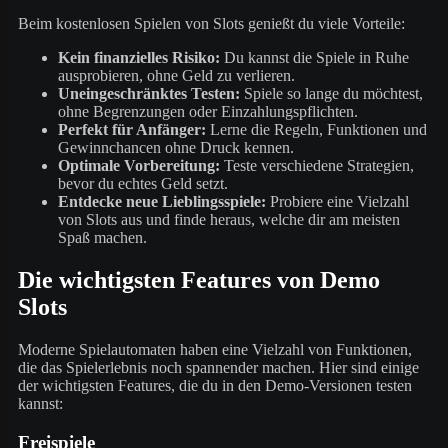
Beim kostenlosen Spielen von Slots genießt du viele Vorteile:
Kein finanzielles Risiko:
Du kannst die Spiele in Ruhe
ausprobieren, ohne Geld zu verlieren.
Uneingeschränktes Testen:
Spiele so lange du möchtest,
ohne Begrenzungen oder Einzahlungspflichten.
Perfekt für Anfänger:
Lerne die Regeln, Funktionen und
Gewinnchancen ohne Druck kennen.
Optimale Vorbereitung:
Teste verschiedene Strategien,
bevor du echtes Geld setzt.
Entdecke neue Lieblingsspiele:
Probiere eine Vielzahl
von Slots aus und finde heraus, welche dir am meisten
Spaß machen.
Die wichtigsten Features von Demo
Slots
Moderne Spielautomaten haben eine Vielzahl von Funktionen,
die das Spielerlebnis noch spannender machen. Hier sind einige
der wichtigsten Features, die du in den Demo-Versionen testen
kannst:
Freispiele