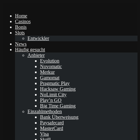
Home
Casinos
Bonis
Slots
Entwickler
News
Häufig gesucht
Anbieter
Evolution
Novomatic
Merkur
Gamomat
Pragmatic Play
Hacksaw Gaming
NoLimit City
Play’n GO
Big Time Gaming
Einzahlmethoden
Bank Überweisung
Paysafecard
MasterCard
Visa
Skrill