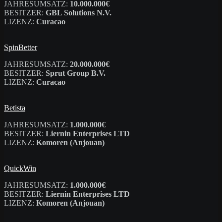
JAHRESUMSATZ:
10.000.000€
BESITZER:
GBL Solutions N.V.
LIZENZ:
Curacao
SpinBetter
JAHRESUMSATZ:
20.000.000€
BESITZER:
Sprut Group B.V.
LIZENZ:
Curacao
Betista
JAHRESUMSATZ:
1.000.000€
BESITZER:
Liernin Enterprises LTD
LIZENZ:
Komoren (Anjouan)
QuickWin
JAHRESUMSATZ:
1.000.000€
BESITZER:
Liernin Enterprises LTD
LIZENZ:
Komoren (Anjouan)