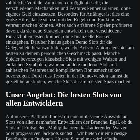
zahlreiche Vorteile. Zum einen ermöglicht es dir, die
verschiedenen Mechaniken und Features kennenzulernen, ohne
eigenes Geld einzusetzen. Besonders für Anfänger ist dies eine
große Hilfe, da sie sich so mit den Regeln und Funktionen
vertraut machen können. Aber auch erfahrene Spieler profitieren
davon, da sie neue Strategien entwickeln und verschiedene
Einsatzhöhen testen können, ohne finanzielle Risiken
einzugehen. Darüber hinaus geben Demo Slots dir die
Gelegenheit, herauszufinden, welche Art von Automatenspiel am
besten zu deinem persönlichen Geschmack passt. Manche
Spieler bevorzugen klassische Slots mit wenigen Walzen und
einfachen Symbolen, während andere moderne Slots mit
zahlreichen Features und komplizierten Bonusmechaniken
bevorzugen. Durch das Testen in der Demo-Version kannst du
gezielt herausfinden, welche Slots dir am meisten Spaß machen.
Unser Angebot: Die besten Slots von
allen Entwicklern
Auf unserer Plattform findest du eine umfassende Auswahl an
Slots von allen namhaften Entwicklern der Branche. Egal, ob du
Slots mit Freispielen, Multiplikatoren, kaskadierenden Walzen
oder progressiven Jackpots suchst – wir bieten dir eine riesige
Bandbreite an Optionen. Unsere Sammlung wird ständig