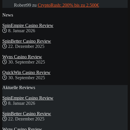
Robert99
zu
CryptoRush: 200% bis zu 2.500€
News
SpinEmpire Casino Review
8. Januar 2026
SpinBetter Casino Review
22. Dezember 2025
Wyns Casino Review
30. September 2025
QuickWin Casino Review
30. September 2025
Aktuelle Reviews
SpinEmpire Casino Review
8. Januar 2026
SpinBetter Casino Review
22. Dezember 2025
Wyns Casino Review