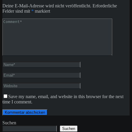
Deine E-Mail-Adresse wird nicht veröffentlicht.
Erforderliche
Felder sind mit
*
markiert
Save my name, email, and website in this browser for the next
time I comment.
Suchen
Suchen