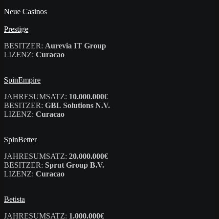
Neue Casinos
Prestige
BESITZER:
Aurevia IT Group
LIZENZ:
Curacao
SpinEmpire
JAHRESUMSATZ:
10.000.000€
BESITZER:
GBL Solutions N.V.
LIZENZ:
Curacao
SpinBetter
JAHRESUMSATZ:
20.000.000€
BESITZER:
Sprut Group B.V.
LIZENZ:
Curacao
Betista
JAHRESUMSATZ:
1.000.000€