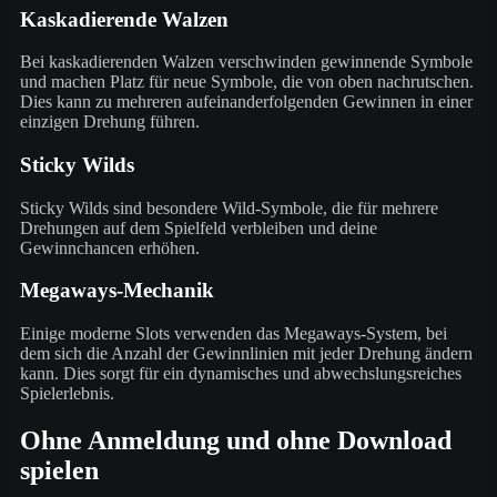
Kaskadierende Walzen
Bei kaskadierenden Walzen verschwinden gewinnende Symbole
und machen Platz für neue Symbole, die von oben nachrutschen.
Dies kann zu mehreren aufeinanderfolgenden Gewinnen in einer
einzigen Drehung führen.
Sticky Wilds
Sticky Wilds sind besondere Wild-Symbole, die für mehrere
Drehungen auf dem Spielfeld verbleiben und deine
Gewinnchancen erhöhen.
Megaways-Mechanik
Einige moderne Slots verwenden das Megaways-System, bei
dem sich die Anzahl der Gewinnlinien mit jeder Drehung ändern
kann. Dies sorgt für ein dynamisches und abwechslungsreiches
Spielerlebnis.
Ohne Anmeldung und ohne Download
spielen