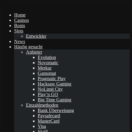
Home
Casinos
Bonis
Slots
Entwickler
News
Häufig gesucht
Anbieter
Evolution
Novomatic
Merkur
Gamomat
Pragmatic Play
Hacksaw Gaming
NoLimit City
Play’n GO
Big Time Gaming
Einzahlmethoden
Bank Überweisung
Paysafecard
MasterCard
Visa
Skrill