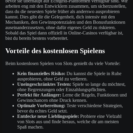
bevor sie überhaupt auf Echtgeld-Plattformen verfügbar sind. Wir
arbeiten eng mit den Entwicklern zusammen, um sicherzustellen,
dass du die neuesten Spiele früher als anderswo ausprobieren
kannst. Dies gibt dir die Gelegenheit, dich intensiv mit den
Mechaniken, den Gewinnpotenzialen und den Bonusfunktionen
auseinanderzusetzen, ohne dafür eigenes Geld zu riskieren.
Sobald das Spiel dann offiziell in Online-Casinos verfügbar ist,
bist du bereits bestens vorbereitet.
Vorteile des kostenlosen Spielens
Beim kostenlosen Spielen von Slots genießt du viele Vorteile:
Kein finanzielles Risiko:
Du kannst die Spiele in Ruhe
ausprobieren, ohne Geld zu verlieren.
Uneingeschränktes Testen:
Spiele so lange du möchtest,
ohne Begrenzungen oder Einzahlungspflichten.
Perfekt für Anfänger:
Lerne die Regeln, Funktionen und
Gewinnchancen ohne Druck kennen.
Optimale Vorbereitung:
Teste verschiedene Strategien,
bevor du echtes Geld setzt.
Entdecke neue Lieblingsspiele:
Probiere eine Vielzahl
von Slots aus und finde heraus, welche dir am meisten
Spaß machen.