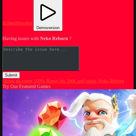
Echtgeldmodus
Demoversion
Having issues with
Neko Reborn
?
Submit
Sicher dir einen 100% Bonus bis 500€ und spiele Neko Reborn
Try Our Featured Games