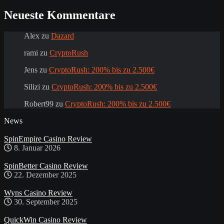
Neueste Kommentare
Alex
zu
Dazard
rami
zu
CryptoRush
Jens
zu
CryptoRush: 200% bis zu 2.500€
Silizi
zu
CryptoRush: 200% bis zu 2.500€
Robert99
zu
CryptoRush: 200% bis zu 2.500€
News
SpinEmpire Casino Review
8. Januar 2026
SpinBetter Casino Review
22. Dezember 2025
Wyns Casino Review
30. September 2025
QuickWin Casino Review