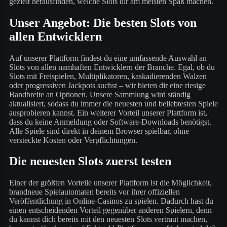
gezielt herausfinden, welche Slots dir am meisten Spaß machen.
Unser Angebot: Die besten Slots von
allen Entwicklern
Auf unserer Plattform findest du eine umfassende Auswahl an
Slots von allen namhaften Entwicklern der Branche. Egal, ob du
Slots mit Freispielen, Multiplikatoren, kaskadierenden Walzen
oder progressiven Jackpots suchst – wir bieten dir eine riesige
Bandbreite an Optionen. Unsere Sammlung wird ständig
aktualisiert, sodass du immer die neuesten und beliebtesten Spiele
ausprobieren kannst. Ein weiterer Vorteil unserer Plattform ist,
dass du keine Anmeldung oder Software-Downloads benötigst.
Alle Spiele sind direkt in deinem Browser spielbar, ohne
versteckte Kosten oder Verpflichtungen.
Die neuesten Slots zuerst testen
Einer der größten Vorteile unserer Plattform ist die Möglichkeit,
brandneue Spielautomaten bereits vor ihrer offiziellen
Veröffentlichung in Online-Casinos zu spielen. Dadurch hast du
einen entscheidenden Vorteil gegenüber anderen Spielern, denn
du kannst dich bereits mit den neuesten Slots vertraut machen,