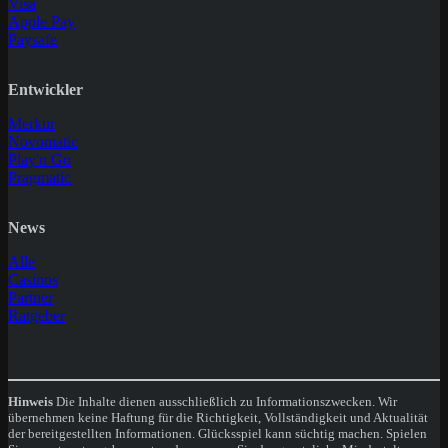
Visa
Apple Pay
Paysafe
Entwickler
Merkur
Novomatic
Play'n Go
Pragmatic
News
Alle
Casinos
Partner
Ratgeber
Hinweis
Die Inhalte dienen ausschließlich zu Informationszwecken. Wir
übernehmen keine Haftung für die Richtigkeit, Vollständigkeit und Aktualität
der bereitgestellten Informationen. Glücksspiel kann süchtig machen. Spielen