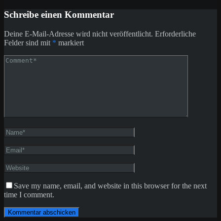
Schreibe einen Kommentar
Deine E-Mail-Adresse wird nicht veröffentlicht.
Erforderliche
Felder sind mit
*
markiert
Save my name, email, and website in this browser for the next
time I comment.