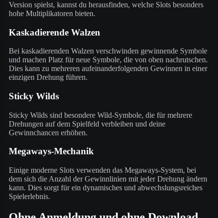
Version spielst, kannst du herausfinden, welche Slots besonders
hohe Multiplikatoren bieten.
Kaskadierende Walzen
Bei kaskadierenden Walzen verschwinden gewinnende Symbole
und machen Platz für neue Symbole, die von oben nachrutschen.
Dies kann zu mehreren aufeinanderfolgenden Gewinnen in einer
einzigen Drehung führen.
Sticky Wilds
Sticky Wilds sind besondere Wild-Symbole, die für mehrere
Drehungen auf dem Spielfeld verbleiben und deine
Gewinnchancen erhöhen.
Megaways-Mechanik
Einige moderne Slots verwenden das Megaways-System, bei
dem sich die Anzahl der Gewinnlinien mit jeder Drehung ändern
kann. Dies sorgt für ein dynamisches und abwechslungsreiches
Spielerlebnis.
Ohne Anmeldung und ohne Download