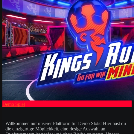
Demo Spiel
Willkommen auf unserer Plattform für Demo Slots! Hier hast du
die einzigartige Möglichkeit, eine riesige Auswahl an