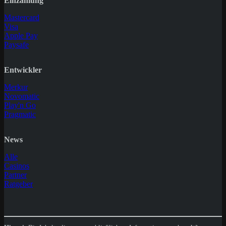
Einzahlung
Mastercard
Visa
Apple Pay
Paysafe
Entwickler
Merkur
Novomatic
Play'n Go
Pragmatic
News
Alle
Casinos
Partner
Ratgeber