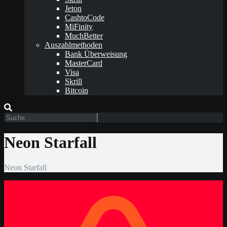
Jeton
CashtoCode
MiFinity
MuchBetter
Auszahlmethoden
Bank Überweisung
MasterCard
Visa
Skrill
Bitcoin
Neon Starfall
Neon Starfall