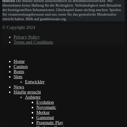
Hinweis
Die Inhalte dienen ausschließlich zu Informationszwecken. Wir
übernehmen keine Haftung für die Richtigkeit, Vollständigkeit und Aktualität
der bereitgestellten Informationen. Glücksspiel kann süchtig machen. Spielen
Sie verantwortungsbewusst und nur, wenn Sie das gesetzliche Mindestalter
erreicht haben. Hilfe auf gambleaware.org
© Copyright 2024
Privacy Policy
Terms and Conditions
Home
Casinos
Bonis
Slots
Entwickler
News
Häufig gesucht
Anbieter
Evolution
Novomatic
Merkur
Gamomat
Pragmatic Play