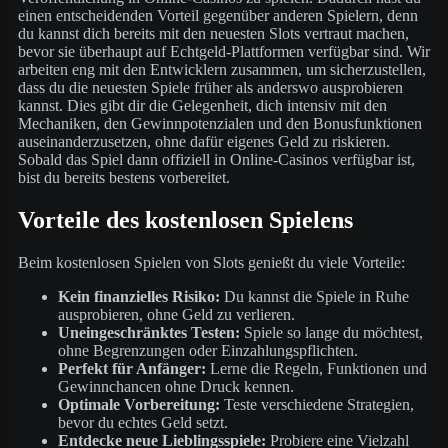
einen entscheidenden Vorteil gegenüber anderen Spielern, denn
du kannst dich bereits mit den neuesten Slots vertraut machen,
bevor sie überhaupt auf Echtgeld-Plattformen verfügbar sind. Wir
arbeiten eng mit den Entwicklern zusammen, um sicherzustellen,
dass du die neuesten Spiele früher als anderswo ausprobieren
kannst. Dies gibt dir die Gelegenheit, dich intensiv mit den
Mechaniken, den Gewinnpotenzialen und den Bonusfunktionen
auseinanderzusetzen, ohne dafür eigenes Geld zu riskieren.
Sobald das Spiel dann offiziell in Online-Casinos verfügbar ist,
bist du bereits bestens vorbereitet.
Vorteile des kostenlosen Spielens
Beim kostenlosen Spielen von Slots genießt du viele Vorteile:
Kein finanzielles Risiko:
Du kannst die Spiele in Ruhe
ausprobieren, ohne Geld zu verlieren.
Uneingeschränktes Testen:
Spiele so lange du möchtest,
ohne Begrenzungen oder Einzahlungspflichten.
Perfekt für Anfänger:
Lerne die Regeln, Funktionen und
Gewinnchancen ohne Druck kennen.
Optimale Vorbereitung:
Teste verschiedene Strategien,
bevor du echtes Geld setzt.
Entdecke neue Lieblingsspiele:
Probiere eine Vielzahl