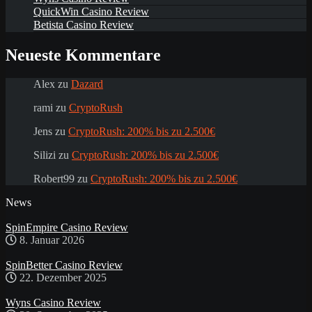
QuickWin Casino Review
Betista Casino Review
Neueste Kommentare
Alex
zu
Dazard
rami
zu
CryptoRush
Jens
zu
CryptoRush: 200% bis zu 2.500€
Silizi
zu
CryptoRush: 200% bis zu 2.500€
Robert99
zu
CryptoRush: 200% bis zu 2.500€
News
SpinEmpire Casino Review
8. Januar 2026
SpinBetter Casino Review
22. Dezember 2025
Wyns Casino Review