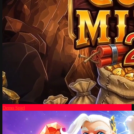
Demo Spiel