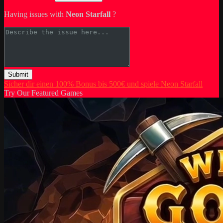
Having issues with
Neon Starfall
?
Submit
Sicher dir einen 100% Bonus bis 500€ und spiele Neon Starfall
Try Our Featured Games